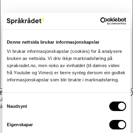
Denne nettsida brukar informasjonskapslar
Vi brukar informasjonskapslar (cookies) for å analysere
bruken av nettsida. Vi driv ikkje marknadsføring på
sprakradet.no, men noko av innhaldet (til dømes video
frå Youtube og Vimeo) er berre synleg dersom ein godtek
informasjonskapslar som blir brukte i marknadsføring.
Flere enn eller mer enn?
Jeg lurer på når det er rett å bruke
flere
, og når det er rett
Consent
Naudsynt
å bruke
mer
. Eksempler:
Selection
Mer enn eller flere enn to milliarder år?
Mer eller flere enn hundre personer var til stede?
Eigenskapar
Mer enn eller flere enn tjue mennesker omkom?