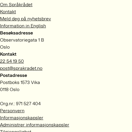
Om Språkrådet
Kontakt
Meld deg på nyhetsbrev
Information in English
Besøksadresse
Observatoriegata 1 B
Oslo
Kontakt
22 54 19 50
post@sprakradet.no
Postadresse
Postboks 1573 Vika
0118 Oslo
Org.nr.: 971 527 404
Personvern
Informasjonskapsler
Administrer informasjonskapsler
Tilgjengelighet