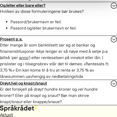
Og/eller eller bare eller?
Hvilken av disse formuleringene bør brukes?
Passord/brukernavn er feil.
Passord og/eller brukernavn er feil.
Prosent p.a.
Etter mange år som banktilsett ser eg at bankar og
finansinstitusjonar ikkje lenger er så nøye med å setje
p.a.
(altså ‘per
anno
’) etter rentesatsen på innskot eller lån. I
prislister og i tilsegnsbrev står det til dømes: «Rentesats f.t.
3,75 %.» Ein kan kome til å tru at renta er 3,75 % av
lånesummen uavhengig av nedbetalingstida.
Drøyt/vel og knapt/snaut
Er det forskjell på
drøyt
hundre kroner
og
vel hundre
kroner
? Eller på
knapt
og
snaut?
Bør man skrive
knapt/snaut
eller
knappe/snaue
?
Aktuelt