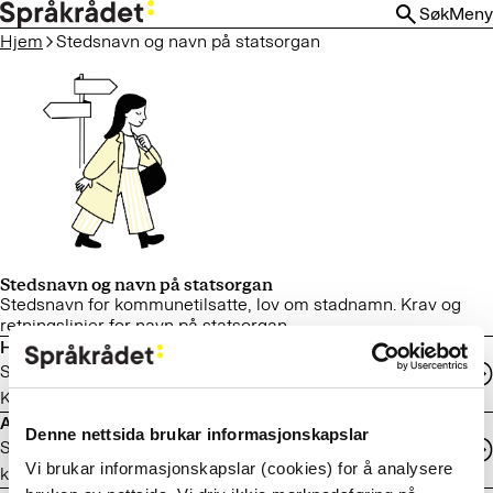
HOPP
Søk
Meny
TIL
Hjem
Stedsnavn og navn på statsorgan
HOVEDINNHOLD
Stedsnavn og navn på statsorgan
Stedsnavn for kommunetilsatte, lov om stadnamn. Krav og
retningslinjer for navn på statsorgan.
Hvem gjør hva på stedsnavnfeltet?
Språkrådets rolle og oppgaver. Oppgavene og rollene til
Kartverket og kommunene. Om klagenemnda.
Arbeid med stedsnavnsaker i kommunene
Denne nettsida brukar informasjonskapslar
Saksgang og -behandling. Regler for skrivemåte. Om navn på
Vi brukar informasjonskapslar (cookies) for å analysere
kommuner, byggefelt og institusjoner.