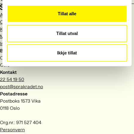
Tillat alle
Aktuelt
Om Språkrådet
Kontakt
Tillat utval
Meld deg på nyhetsbrev
Information in English
Besøksadresse
Ikkje tillat
Observatoriegata 1 B
Oslo
Kontakt
22 54 19 50
post@sprakradet.no
Postadresse
Postboks 1573 Vika
0118 Oslo
Org.nr.: 971 527 404
Personvern