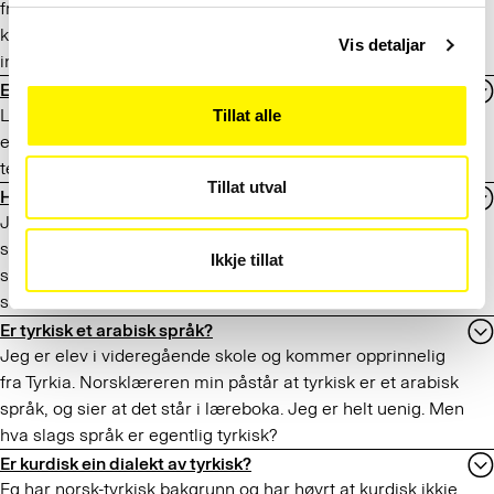
framtiden kan bli ett språk. Eller om iallfall svensk og norsk
kan bli det? Tross sine ulikheter er de jo likere enn dialekter
Vis detaljar
innenfor andre språk rundt om i verden.
Er albansk språk ei form for gresk?
Læraren min påstår at albansk «høyrer til» gresk. Eg har
Tillat alle
eigentleg ikkje så mykje peiling på albansk, men eg trur ho
tek feil.
Tillat utval
Hvorfor forstår kosovoalbanere serbisk?
Jeg kjenner noen kosovoalbanere, og de sier at de forstår
serbisk helt uten problemer. Betyr dette at albansk og
Ikkje tillat
serbisk er i nær slekt med hverandre, sånn som norsk og
svensk?
Er tyrkisk et arabisk språk?
Jeg er elev i videregående skole og kommer opprinnelig
fra Tyrkia. Norsklæreren min påstår at tyrkisk er et arabisk
språk, og sier at det står i læreboka. Jeg er helt uenig. Men
hva slags språk er egentlig tyrkisk?
Er kurdisk ein dialekt av tyrkisk?
Eg har norsk-tyrkisk bakgrunn og har høyrt at kurdisk ikkje