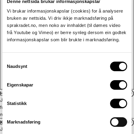
Denne nettsida brukar informasjonskapslar
Vi brukar informasjonskapslar (cookies) for å analysere
bruken av nettsida. Vi driv ikkje marknadsføring på
sprakradet.no, men noko av innhaldet (til dømes video
frå Youtube og Vimeo) er berre synleg dersom ein godtek
informasjonskapslar som blir brukte i marknadsføring.
Consent
Naudsynt
Selection
Eigenskapar
Hva er et språk?
Jeg skriver en tekst som handler om språket, språkets
Statistikk
funksjon og vår oppfattelse av språket. Kunne dere fortelle
meg hvordan dere vil definere ordet
språk
?
Marknadsføring
Kan det med tiden bli bare ett språk i Skandinavia?
Jeg lurer på om kanskje norsk, svensk og dansk i