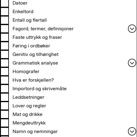
Diftong
Datoer
Stor eller liten forbokstav
Enkeltord
Stumme bokstaver
Entall og flertall
Fagord, termer, definisjoner
Dataord
Faste uttrykk og fraser
Grammatiske termer
Føring i ordbøker
Genitiv og tilhørighet
Grammatisk analyse
Kasusformer
Homografer
Hva er forskjellen?
Importord og skrivemåte
Leddsetninger
Lover og regler
Mat og drikke
Mengdeuttrykk
Namn og nemningar