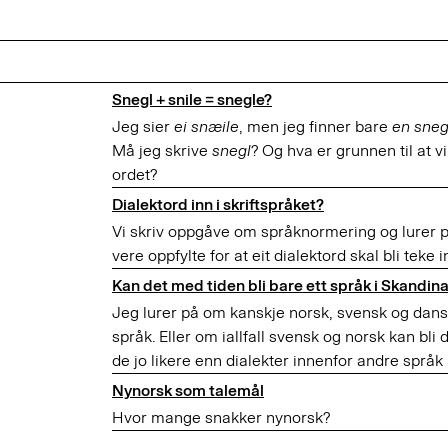
Snegl + snile = snegle?
Jeg sier
ei snæile
, men jeg finner bare
en sneg
Må jeg skrive
snegl
? Og hva er grunnen til at v
ordet?
Dialektord inn i skriftspråket?
Vi skriv oppgåve om språknormering og lurer p
vere oppfylte for at eit dialektord skal bli teke i
Kan det med tiden bli bare ett språk i Skandin
Jeg lurer på om kanskje norsk, svensk og dansk 
språk. Eller om iallfall svensk og norsk kan bli 
de jo likere enn dialekter innenfor andre språk
Nynorsk som talemål
Hvor mange snakker nynorsk?