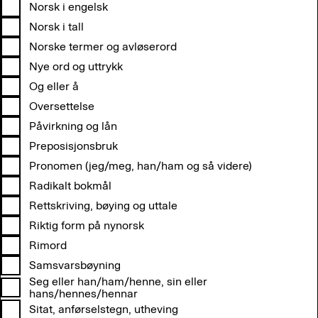
Navn på innbyggere
Norsk i engelsk
Navn på personer
Norsk i tall
Navn på språk
Norske termer og avløserord
Navn på statsorganer, avdelinger og liknende
Nye ord og uttrykk
Navn på steder, byer, stater og annet
Og eller å
Oversettelse
Påvirkning og lån
Preposisjonsbruk
Pronomen (jeg/meg, han/ham og så videre)
Radikalt bokmål
Rettskriving, bøying og uttale
Riktig form på nynorsk
Rimord
Samsvarsbøyning
Seg eller han/ham/henne, sin eller
hans/hennes/hennar
Sitat, anførselstegn, utheving