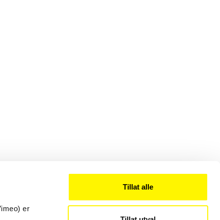
Tillat alle
Vimeo) er
Tillat utval