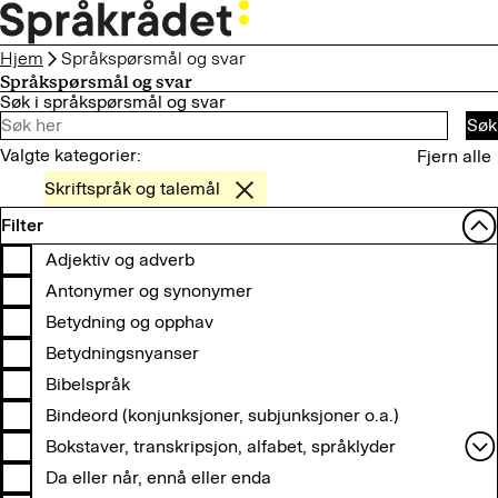
HOPP
TIL
Hjem
Språkspørsmål og svar
HOVEDINNHOLD
Språkspørsmål og svar
Søk i språkspørsmål og svar
Søk
Valgte kategorier:
Fjern alle
Skriftspråk og talemål
Filter
Adjektiv og adverb
Antonymer og synonymer
Betydning og opphav
Betydningsnyanser
Bibelspråk
Bindeord (konjunksjoner, subjunksjoner o.a.)
Bokstaver, transkripsjon, alfabet, språklyder
Bløte konsonanter
Da eller når, ennå eller enda