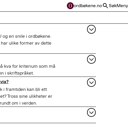
ordbøkene.no
Søk
Meny
l
og
en snile
i ordbøkene.
i har ulike former av dette
å kva for kriterium som må
nn i skriftspråket.
avia?
i framtiden kan bli ett
det? Tross sine ulikheter er
 rundt om i verden.