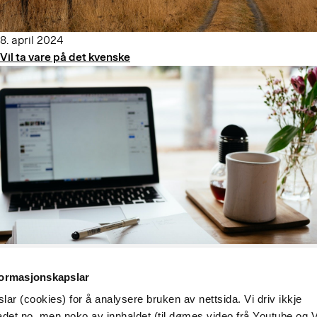
8. april 2024
Vil ta vare på det kvenske
1. mars 2024
Rettskrivningsendringer på høring
formasjonskapslar
ar (cookies) for å analysere bruken av nettsida. Vi driv ikkje
…
4
5
6
7
8
9
10
…
det.no, men noko av innhaldet (til dømes video frå Youtube og 