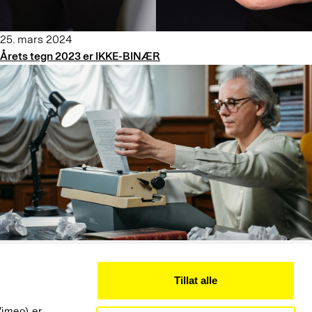
25. mars 2024
Årets tegn 2023 er IKKE-BINÆR
27. februar 2024
Nettseminar om lærebokskriving
Tillat alle
17
Vimeo) er