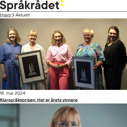
HOPP
TIL
Hjem
Aktuelt
HOVEDINNHOLD
16. mai 2024
Klarspråksprisen: Her er årets vinnere