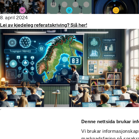
8. april 2024
Lei av kjedeleg referatskriving? Sjå her!
11. mars 2024
Kunstig intelligens – hemmer eller fremmer det læring?
Denne nettsida brukar in
Vi brukar informasjonskapsl
1
marknadsføring på sprakra