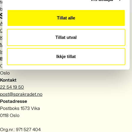
tegnspråksamfunnet. Tegnet IKKE-BINÆR har i økende grad
blitt observert hos flere aldersgrupper i 2023.
Tillat alle
Aktuelt
Om Språkrådet
Tillat utval
Kontakt
Meld deg på nyhetsbrev
Information in English
Ikkje tillat
Besøksadresse
Observatoriegata 1 B
Oslo
Kontakt
22 54 19 50
post@sprakradet.no
Postadresse
Postboks 1573 Vika
0118 Oslo
Org.nr.: 971 527 404