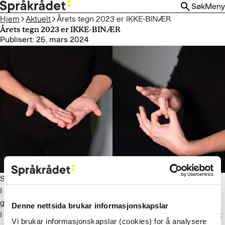
HOPP
Søk
Meny
TIL
Hjem
Aktuelt
Årets tegn 2023 er IKKE-BINÆR
HOVEDINNHOLD
Årets tegn 2023 er IKKE-BINÆR
Publisert: 25. mars 2024
Skrevet av: Språkrådet
I dag, den 25. mars, er det den nasjonale tegnspråkdagen. Vi
gratulerer og feirer med å kåre årets tegn.
Denne nettsida brukar informasjonskapslar
I arbeidet med kåringen av årets tegn 2023 ble publikum bedt
Vi brukar informasjonskapslar (cookies) for å analysere