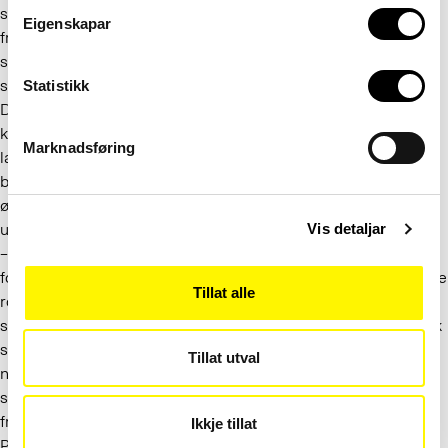
skal kunne tilpasses skiftende behov og teknologiske
Eigenskapar
fremskritt. Dette signaliserer en mer fleksibel tilnærming til
språkpolitikk, noe som har vært etterlyst i takt med at det
språklige landskapet i Norden forandrer seg.
Statistikk
De nye initiativene skal styrke forståelsen av og evnen til å
kommunisere på de skandinaviske språkene over
Marknadsføring
landegrensene, noe som har vært på tilbakegang, spesielt
blant ungdom. Ministrene håper at styrket språkundervisning,
økt tilgang til nordiske medier, bevaring av små språk og
utvikling av språkteknologi vil bedre denne situasjonen.
Vis detaljar
– Deklarasjonen om nordisk språkpolitikk har stor betydning
for de nordiske forbindelsene fordi den synliggjør den sentrale
Tillat alle
rollen språket spiller i vårt nordiske fellesskap. Det nordiske
språksamfunnet er viktig for den videre utviklingen av nordisk
samarbeid på ulike sektorer og samfunnsområder. Som et
Tillat utval
nordisk fellesskap ønsker vi å bevare, bruke og utvikle alle
språkene våre – tross alt er tilgang til språk et spørsmål om
frihet, demokrati og likhet, sier den svenske kulturministeren
Ikkje tillat
Parisa Liljestrand.