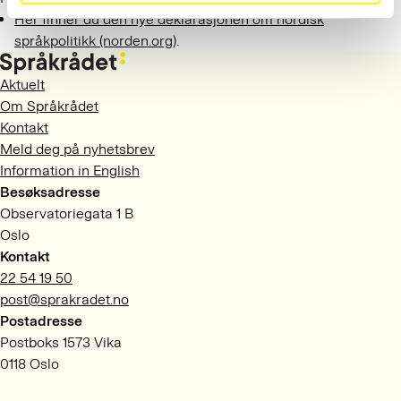
Her finner du den nye deklarasjonen om nordisk
språkpolitikk (norden.org)
.
Aktuelt
Om Språkrådet
Kontakt
Meld deg på nyhetsbrev
Information in English
Besøksadresse
Observatoriegata 1 B
Oslo
Kontakt
22 54 19 50
post@sprakradet.no
Postadresse
Postboks 1573 Vika
0118 Oslo