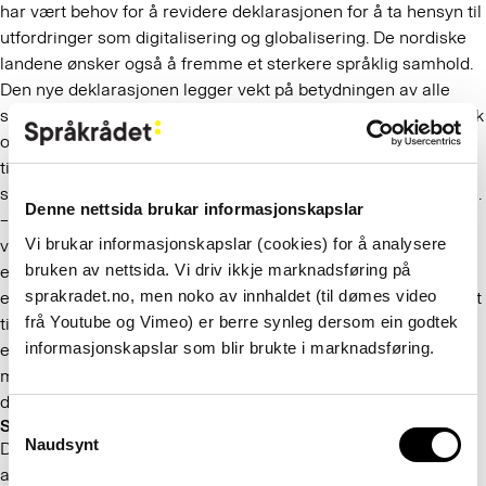
har vært behov for å revidere deklarasjonen for å ta hensyn til
utfordringer som digitalisering og globalisering. De nordiske
landene ønsker også å fremme et sterkere språklig samhold.
Den nye deklarasjonen legger vekt på betydningen av alle
språk i Norden – fra de skandinaviske språkene dansk, svensk
og norsk til finsk, islandsk, samisk, færøysk og grønlandsk. I
tillegg anerkjenner den tegnspråk, nyere minoritetsspråk og
språkene til en rekke minoriteter som har levd lenge i Norden.
Denne nettsida brukar informasjonskapslar
– Språkene i de nordiske landene er små i
Vi brukar informasjonskapslar (cookies) for å analysere
verdenssammenheng. I en mer digital hverdag kan det være
bruken av nettsida. Vi driv ikkje marknadsføring på
en utfordring at teknologien fungerer bedre for store språk
sprakradet.no, men noko av innhaldet (til dømes video
enn for små. Med et godt nordisk samarbeid er vi bedre rustet
frå Youtube og Vimeo) er berre synleg dersom ein godtek
til å lage gode løsninger for både små og store språk. Derfor
informasjonskapslar som blir brukte i marknadsføring.
er det svært gledelig at den nye språkdeklarasjonen har som
mål å styrke og utvikle det nordiske språkmangfoldet i den
digitale tidsalderen, sier språkdirektør Åse Wetås.
Consent
Satser på undervisning, medier og språkteknologi
Naudsynt
Deklarasjonen skal suppleres med mer dynamiske, treårige
Selection
arbeidsprogrammer for at det nordiske språksamarbeidet