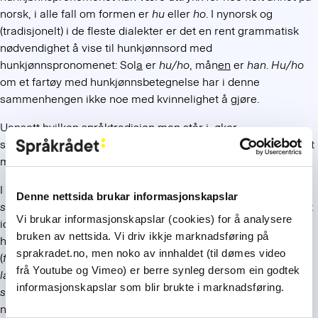
norsk, i alle fall om formen er
hu
eller
ho
. I nynorsk og
(tradisjonelt) i de fleste dialekter er det en rent grammatisk
nødvendighet å vise til hunkjønnsord med
hunkjønnspronomenet: Sol
a
er
hu/ho
, mån
en
er
han
.
Hu/ho
om et fartøy med hunkjønnsbetegnelse har i denne
sammenhengen ikke noe med kvinnelighet å gjøre.
Uansett hvilken språktradisjon man står i, øker
sannsynligheten for at man velger
hun/ho/hu
dersom fartøyet
med rimelighet kan kalles
ei skute
.
I norsk talemål brukes
ho/hu
om f.eks.
skuta
,
skøyta
,
jolla
,
Denne nettsida brukar informasjonskapslar
snekka, ferja, jekta
og
hurtigruta
. Hvis fartøyet først og fremst
Vi brukar informasjonskapslar (cookies) for å analysere
identifiseres som
en båt
eller en båttype med
bruken av nettsida. Vi driv ikkje marknadsføring på
hankjønnsbetegnelse, er det derimot
han
som gjelder
sprakradet.no, men noko av innhaldet (til dømes video
(
færingen
,
kanoen
,
prammen
,
kutteren
,
sjarken, tråleren
,
frå Youtube og Vimeo) er berre synleg dersom ein godtek
lastebåten
,
ubåten
og andre stålbåter). Om
skip
(f.eks. et
informasjonskapslar som blir brukte i marknadsføring.
slagskip
eller
supplyskip
) brukes helst
det
, hvis ordet
båt
ikke
nettopp er brukt om det samme fartøyet.