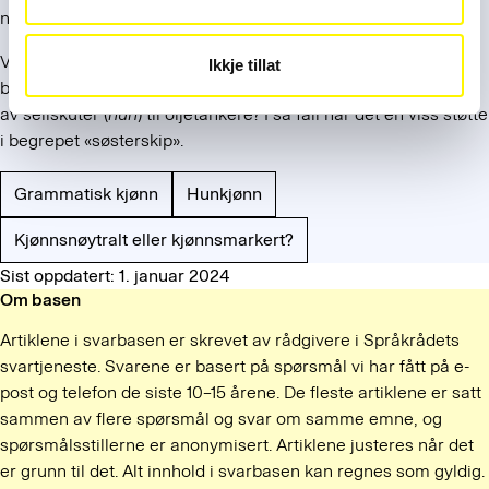
nærmere engelsk enn vanlig kystnorsk.
Vi har ikke oversikt over hvordan man omtaler de største
Ikkje tillat
båtene. Har sjøfolk og redere overført tidligere tiders omtale
av seilskuter (
hun
) til oljetankere? I så fall har det en viss støtte
i begrepet «søsterskip».
Grammatisk kjønn
Hunkjønn
Kjønnsnøytralt eller kjønnsmarkert?
Sist oppdatert: 1. januar 2024
Om basen
Artiklene i svarbasen er skrevet av rådgivere i Språkrådets
svartjeneste. Svarene er basert på spørsmål vi har fått på e-
post og telefon de siste 10–15 årene. De fleste artiklene er satt
sammen av flere spørsmål og svar om samme emne, og
spørsmålsstillerne er anonymisert. Artiklene justeres når det
er grunn til det. Alt innhold i svarbasen kan regnes som gyldig.