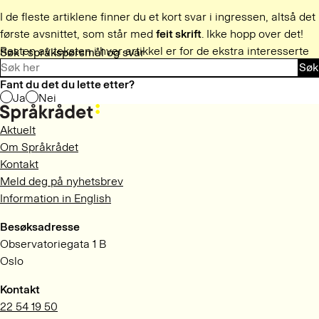
I de fleste artiklene finner du et kort svar i ingressen, altså det
første avsnittet, som står med
feit skrift
. Ikke hopp over det!
Resten av teksten i hver artikkel er for de ekstra interesserte
Søk i språkspørsmål og svar
Søk
og tålmodige.
Fant du det du lette etter?
Ja
Nei
Aktuelt
Om Språkrådet
Kontakt
Meld deg på nyhetsbrev
Information in English
Besøksadresse
Observatoriegata 1 B
Oslo
Kontakt
22 54 19 50