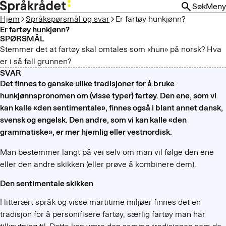
HOPP
Søk
Meny
TIL
Hjem
Språkspørsmål og svar
Er fartøy hunkjønn?
HOVEDINNHOLD
Er fartøy hunkjønn?
SPØRSMÅL
Stemmer det at fartøy skal omtales som «hun» på norsk? Hva
er i så fall grunnen?
SVAR
Det finnes to ganske ulike tradisjoner for å bruke
hunkjønnspronomen om (visse typer) fartøy. Den ene, som vi
kan kalle «den sentimentale», finnes også i blant annet dansk,
svensk og engelsk. Den andre, som vi kan kalle «den
grammatiske», er mer hjemlig eller vestnordisk.
Man bestemmer langt på vei selv om man vil følge den ene
eller den andre skikken (eller prøve å kombinere dem).
Den sentimentale skikken
I litterært språk og visse martitime miljøer finnes det en
tradisjon for å personifisere fartøy, særlig fartøy man har