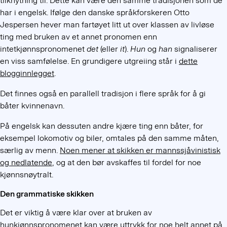
tilknytning til. Dette kan være den samme tradisjonen som de
har i engelsk. Ifølge den danske språkforskeren Otto
Jespersen hever man fartøyet litt ut over klassen av livløse
ting med bruken av et annet pronomen enn
intetkjønnspronomenet
det
(eller
it
).
Hun
og
han
signaliserer
en viss samfølelse. En grundigere utgreiing står i
dette
blogginnlegget
.
Det finnes også en parallell tradisjon i flere språk for å gi
båter kvinnenavn.
På engelsk kan dessuten andre kjære ting enn båter, for
eksempel lokomotiv og biler, omtales på den samme måten,
særlig av menn.
Noen mener at skikken er mannssjåvinistisk
og nedlatende
, og at den bør avskaffes til fordel for noe
kjønnsnøytralt.
Den grammatiske skikken
Det er viktig å være klar over at bruken av
hunkjønnspronomenet kan være uttrykk for noe helt annet på