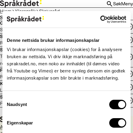
HOPP
Søk
Meny
TIL
Hjem
Klarspråk
Skriveråd
HOVEDINNHOLD
Skriveråd
Generelle skriveråd
Skriveråd og klarspråkstips
Skriveråd for ulike teksttypar
Denne nettsida brukar informasjonskapslar
Råd om brev, nettekstar, rapportar og andre teksttypar
Vi brukar informasjonskapslar (cookies) for å analysere
Språk i digitale tenester
Tenestedesign, digitale løysingar og digitaliseringsvenleg
bruken av nettsida. Vi driv ikkje marknadsføring på
regelverk
sprakradet.no, men noko av innhaldet (til dømes video
Fagspråk
frå Youtube og Vimeo) er berre synleg dersom ein godtek
Råd om bruk av faguttrykk i tekstar
informasjonskapslar som blir brukte i marknadsføring.
Kansellisten
Liste med ord og uttrykk som kan byttes ut
Svadagenerator
Consent
Få en floskel i en fei!
Naudsynt
Selection
Eigenskapar
Aktuelt