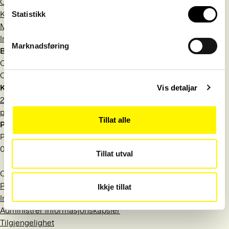
Om Språkrådet
Kontakt
Statistikk
Meld deg på nyhetsbrev
Information in English
Marknadsføring
Besøksadresse
Observatoriegata 1 B
Oslo
Kontakt
Vis detaljar
22 54 19 50
post@sprakradet.no
Tillat alle
Postadresse
Postboks 1573 Vika
0118 Oslo
Tillat utval
Org.nr.: 971 527 404
Personvern
Ikkje tillat
Informasjonskapsler
Administrer informasjonskapsler
Tilgjengelighet