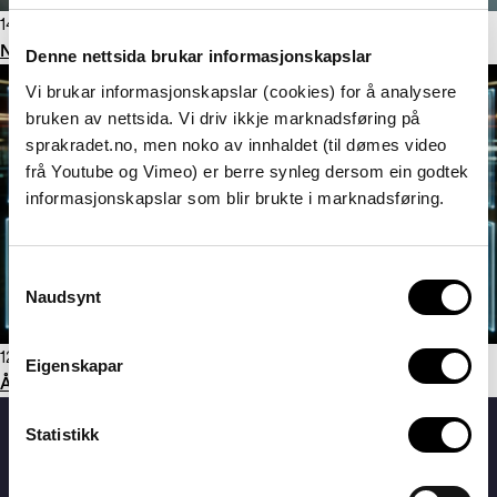
14. desember 2023
NRKs unike språkoppdrag – avgjørende for språkmangfoldet
Denne nettsida brukar informasjonskapslar
Vi brukar informasjonskapslar (cookies) for å analysere
bruken av nettsida. Vi driv ikkje marknadsføring på
sprakradet.no, men noko av innhaldet (til dømes video
frå Youtube og Vimeo) er berre synleg dersom ein godtek
informasjonskapslar som blir brukte i marknadsføring.
Consent
Naudsynt
Selection
12. desember 2023
Eigenskapar
Årets ord er KI-generert
Statistikk