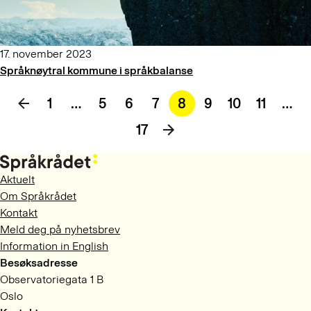
17. november 2023
Språknøytral kommune i språkbalanse
1
…
5
6
7
8
9
10
11
…
17
Aktuelt
Om Språkrådet
Kontakt
Meld deg på nyhetsbrev
Information in English
Besøksadresse
Observatoriegata 1 B
Oslo