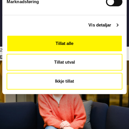
Marknadsføring
Vis detaljar
Tillat alle
27. november 2023
Elevane treng både «lærere» og «lærarar»
Tillat utval
Ikkje tillat