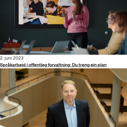
2. juni 2023
Språkarbeid i offentleg forvaltning: Du treng ein plan