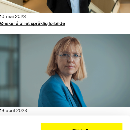
10. mai 2023
Ønsker å bli et språklig forbilde
19. april 2023
Kommisjonen som glemte ytringsfrihetens viktigste verktøy:
språket