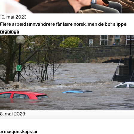
10. mai 2023
Flere arbeidsinnvandrere får lære norsk, men de bør slippe
regninga
8. mai 2023
Varsku her!
formasjonskapslar