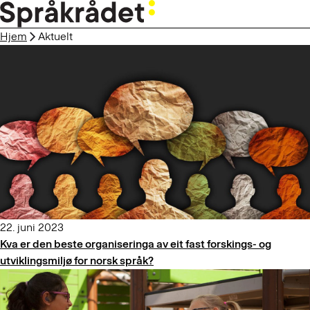
HOPP
TIL
Hjem
Aktuelt
HOVEDINNHOLD
22. juni 2023
Kva er den beste organiseringa av eit fast forskings- og
utviklingsmiljø for norsk språk?