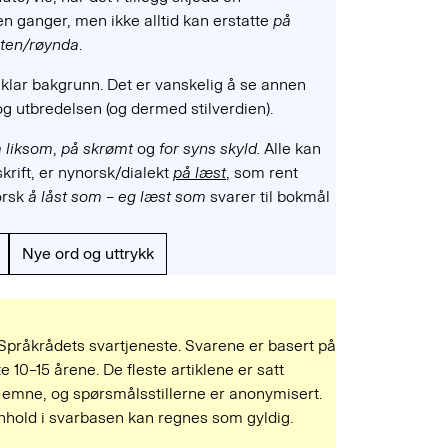
n ganger, men ikke alltid kan erstatte
på
heten/røynda
.
klar bakgrunn. Det er vanskelig å se annen
og utbredelsen (og dermed stilverdien).
 liksom
,
på skrømt
og
for syns skyld.
Alle kan
skrift, er nynorsk/dialekt
på læst
, som rent
orsk
å låst som – eg læst som
svarer til bokmål
Nye ord og uttrykk
 Språkrådets svartjeneste. Svarene er basert på
e 10–15 årene. De fleste artiklene er satt
mne, og spørsmålsstillerne er anonymisert.
 innhold i svarbasen kan regnes som gyldig.