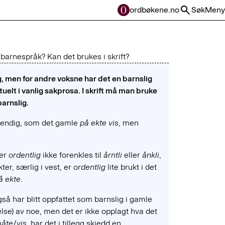
ordbøkene.no
Søk
Meny
t barnespråk? Kan det brukes i skrift?
g, men for andre voksne har det en barnslig
ktuelt i vanlig sakprosa. I skrift må man bruke
arnslig.
tendig, som det gamle
på ekte
vis
, men
der
ordentlig
ikke forenkles til
årntli
eller
ånkli
,
ter, særlig i vest, er
ordentlig
lite brukt i det
å ekte
.
så har blitt oppfattet som barnslig i gamle
else) av noe, men det er ikke opplagt hva det
måte
/
vis
, har det i tillegg skjedd en