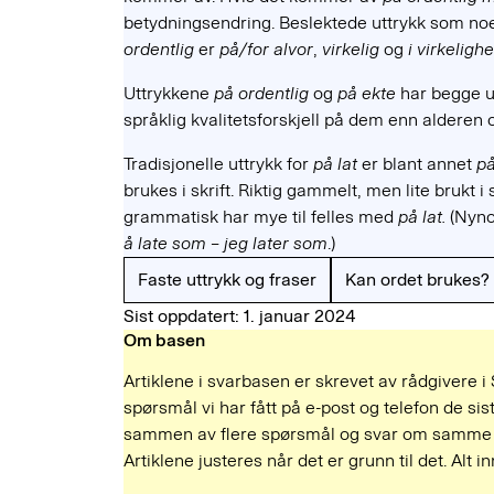
betydningsendring. Beslektede uttrykk som noe
ordentlig
er
på/for alvor
,
virkelig
og
i virkelig
Uttrykkene
på ordentlig
og
på ekte
har begge u
språklig kvalitetsforskjell på dem enn alderen 
Tradisjonelle uttrykk for
på lat
er blant annet
på
brukes i skrift. Riktig gammelt, men lite brukt i 
grammatisk har mye til felles med
på lat.
(Nyn
å late som – jeg later som
.)
Faste uttrykk og fraser
Kan ordet brukes?
Sist oppdatert: 1. januar 2024
Om basen
Artiklene i svarbasen er skrevet av rådgivere i
spørsmål vi har fått på e-post og telefon de sist
sammen av flere spørsmål og svar om samme e
Artiklene justeres når det er grunn til det. Alt