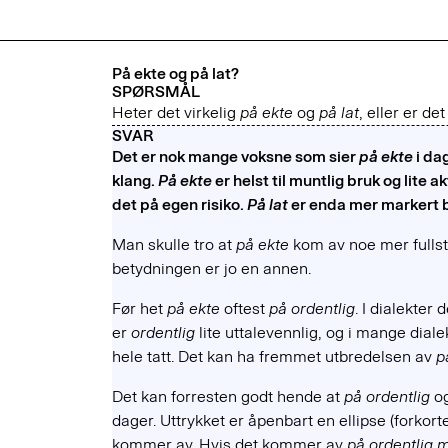
På ekte og på lat?
SPØRSMÅL
Heter det virkelig
på ekte
og
på lat
, eller er de
SVAR
Det er nok mange voksne som sier
på ekte
i da
klang.
På ekte
er helst til muntlig bruk og lite a
det på egen risiko.
På lat
er enda mer markert b
Man skulle tro at
på ekte
kom av noe mer fulls
betydningen er jo en annen.
Før het
på ekte
oftest
på ordentlig
. I dialekter 
er
ordentlig
lite uttalevennlig, og i mange dialek
hele tatt. Det kan ha fremmet utbredelsen av
p
Det kan forresten godt hende at
på ordentlig
og
dager. Uttrykket er åpenbart en ellipse (forkort
kommer av. Hvis det kommer av
på ordentlig 