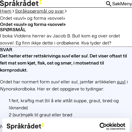
HOPP
Søk
Meny
TIL
Hjem
Språkspørsmål og svar
HOVEDINNHOLD
Ordet «suvl» og forma «sovvel»
Ordet «suvl» og forma «sovvel»
SPØRSMÅL
I boka
Viddens herrer
av Jacob B. Bull kom eg over ordet
sovvel
. Eg finn ikkje dette i ordbøkene. Kva tyder det?
SVAR
Det heiter etter rettskrivinga
suvl
eller
sul
. Det viser oftast til
feit mat som kjøt, fisk, ost og smør, i motsetnad til
kornprodukt.
Ordet har normert form
suvl
eller
sul
, jamfør artikkelen
suvl
i
Nynorskordboka
. Her er det oppgjeve to tydingar:
1 feit, kraftig mat (til å ete attåt suppe, graut, brød og
liknande)
2 (sur)mjølk til graut eller brød
Norsk Ordbok
har
ein lengre artikkel om
suvl
, med fleire