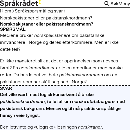
HOPP
Søk
Meny
TIL
Hjem
Språkspørsmål og svar
HOVEDINNHOLD
Norskpakistaner eller pakistansknordmann?
Norskpakistaner eller pakistansknordmann?
SPØRSMÅL
Mediene bruker
norskpakistanere
om pakistanske
innvandrere i Norge og deres etterkommere. Men er ikke
dette feil?
Er ikke mønsteret slik at det er opprinnelsen som nevnes
først? En
norskamerikaner
er jo en amerikaner med norske
røtter. Da burde det vel hete
pakistansknordmann
om en
pakistaner som har slått seg ned i Norge?
SVAR
Det ville vært mest logisk konsekvent å bruke
pakistansknordmann
, i alle fall om
norske statsborgere
med
pakistansk bakgrunn. Men av og til må praktiske språklige
hensyn veie tyngst.
Den lettvinte og «ulogiske» løsningen
norskiraner
,