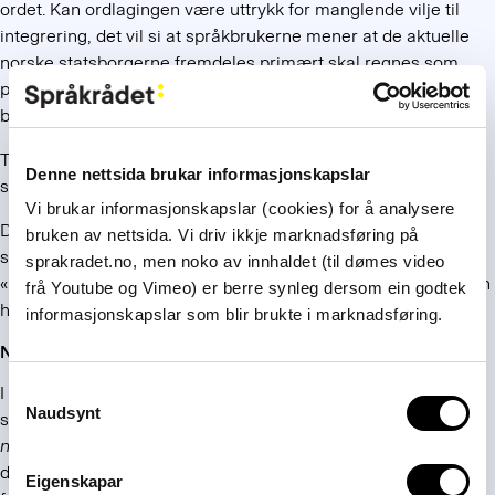
ordet. Kan ordlagingen være uttrykk for manglende vilje til
integrering, det vil si at språkbrukerne mener at de aktuelle
norske statsborgerne fremdeles primært skal regnes som
pakistanere, iranere osv.? Vi tror ikke det er det som ligger
bak.
Trolig er det praktiske forhold som har gitt opphav til
Denne nettsida brukar informasjonskapslar
sammensetninger som
norskpakistaner
.
Vi brukar informasjonskapslar (cookies) for å analysere
Det er en klar tendens til at lette, korte ledd kommer først i
bruken av nettsida. Vi driv ikkje marknadsføring på
sammensetninger, jf. det velkjente
norskamerikaner.
sprakradet.no, men noko av innhaldet (til dømes video
«Rytmeskjemaet» som etablerte sammensetninger følger, kan
frå Youtube og Vimeo) er berre synleg dersom ein godtek
ha fungert som mal.
informasjonskapslar som blir brukte i marknadsføring.
Nabolandene
Consent
I Norge må vi altså ty til sammensetningen
-nord
mann
hvis vi
Naudsynt
Selection
setter
pakistansk-
osv. først. Mange kvir seg for å bruke ordet
nordmann
om kvinner, og det kan nok ha fremmet bruken av
de udiskutabelt kjønnsnøytrale variantene med
norsk
- som
Eigenskapar