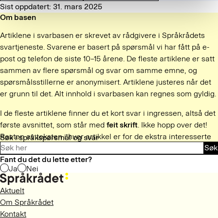
Sist oppdatert: 31. mars 2025
Om basen
Artiklene i svarbasen er skrevet av rådgivere i Språkrådets
svartjeneste. Svarene er basert på spørsmål vi har fått på e-
post og telefon de siste 10–15 årene. De fleste artiklene er satt
sammen av flere spørsmål og svar om samme emne, og
spørsmålsstillerne er anonymisert. Artiklene justeres når det
er grunn til det. Alt innhold i svarbasen kan regnes som gyldig.
I de fleste artiklene finner du et kort svar i ingressen, altså det
første avsnittet, som står med
feit skrift
. Ikke hopp over det!
Resten av teksten i hver artikkel er for de ekstra interesserte
Søk i språkspørsmål og svar
Søk
og tålmodige.
Fant du det du lette etter?
Ja
Nei
Aktuelt
Om Språkrådet
Kontakt