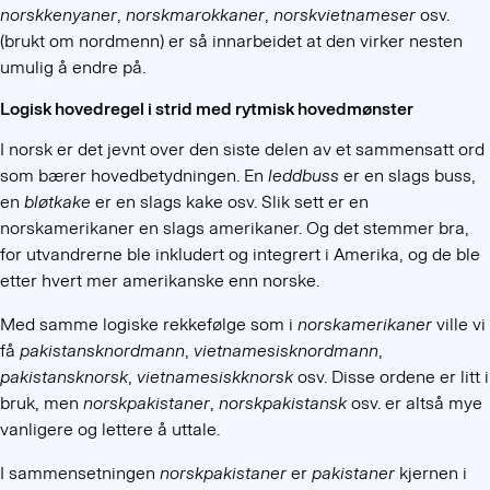
norskkenyaner
,
norskmarokkaner
,
norskvietnameser
osv.
(brukt om nordmenn) er så innarbeidet at den virker nesten
umulig å endre på.
Logisk hovedregel i strid med rytmisk hovedmønster
I norsk er det jevnt over den siste delen av et sammensatt ord
som bærer hovedbetydningen. En
leddbuss
er en slags buss,
en
bløtkake
er en slags kake osv. Slik sett er en
norskamerikaner en slags amerikaner. Og det stemmer bra,
for utvandrerne ble inkludert og integrert i Amerika, og de ble
etter hvert mer amerikanske enn norske.
Med samme logiske rekkefølge som i
norskamerikaner
ville vi
få
pakistansknordmann
,
vietnamesisknordmann
,
pakistansknorsk
,
vietnamesiskknorsk
osv. Disse ordene er litt i
bruk, men
norskpakistaner
,
norskpakistansk
osv. er altså mye
vanligere og lettere å uttale.
I sammensetningen
norskpakistaner
er
pakistaner
kjernen i