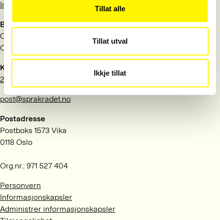
Information in English
Tillat alle
Besøksadresse
Observatoriegata 1 B
Tillat utval
Oslo
Kontakt
Ikkje tillat
22 54 19 50
post@sprakradet.no
Postadresse
Postboks 1573 Vika
0118 Oslo
Org.nr.: 971 527 404
Personvern
Informasjonskapsler
Administrer informasjonskapsler