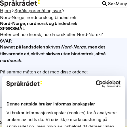
HOPP
Søk
Meny
TIL
Hjem
Språkspørsmål og svar
HOVEDINNHOLD
Nord-Norge, nordnorsk og bindestrek
Nord-Norge, nordnorsk og bindestrek
SPØRSMÅL
Heter det nordnorsk, nord-norsk eller Nord-Norsk?
SVAR
Navnet på landsdelen skrives
Nord-Norge
, men det
tilsvarende adjektivet skrives uten bindestrek, altså
nordnorsk.
På samme måten er det med disse ordene:
Sør-Norge
og
sørnorsk
Midt-Norge
og
midtnorsk
Vest-Norge
og
vestnorsk
Øst-Norge
og
østnorsk
Denne nettsida brukar informasjonskapslar
Vi brukar informasjonskapslar (cookies) for å analysere
Bindestrek og tankestrek
Sammensatte ord
bruken av nettsida. Vi driv ikkje marknadsføring på
Sist oppdatert: 1. januar 2024
sprakradet.no, men noko av innhaldet (til dømes video