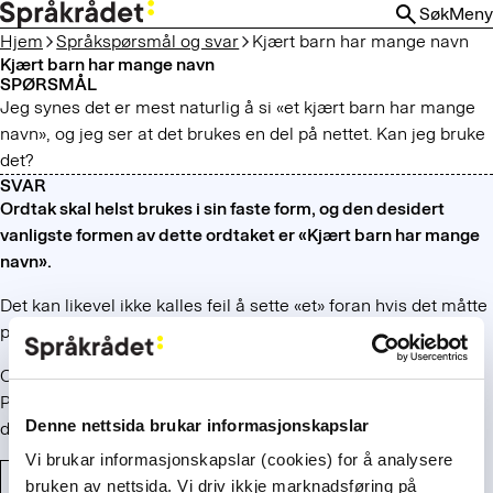
HOPP
Søk
Meny
TIL
Hjem
Språkspørsmål og svar
Kjært barn har mange navn
HOVEDINNHOLD
Kjært barn har mange navn
SPØRSMÅL
Jeg synes det er mest naturlig å si «et kjært barn har mange
navn», og jeg ser at det brukes en del på nettet. Kan jeg bruke
det?
SVAR
Ordtak skal helst brukes i sin faste form, og den desidert
vanligste formen av dette ordtaket er «Kjært barn har mange
navn».
Det kan likevel ikke kalles feil å sette «et» foran hvis det måtte
passe i sammenhengen.
Ordtaket står i samlingen
Almindelige danske Ordsproge
av
Peder Syv (1682), slik:
Kiert barn gives mange navne
. Vi ser at
Denne nettsida brukar informasjonskapslar
det må ha vært variasjon før i tida også.
Vi brukar informasjonskapslar (cookies) for å analysere
Bestemt og ubestemt form
Faste uttrykk og fraser
bruken av nettsida. Vi driv ikkje marknadsføring på