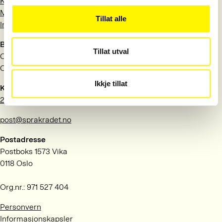
Kontakt
Meld deg på nyhetsbrev
Tillat alle
Information in English
Besøksadresse
Tillat utval
Observatoriegata 1 B
Oslo
Ikkje tillat
Kontakt
22 54 19 50
post@sprakradet.no
Postadresse
Postboks 1573 Vika
0118 Oslo
Org.nr.: 971 527 404
Personvern
Informasjonskapsler