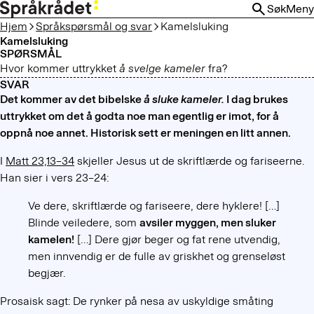
HOPP
Søk
Meny
TIL
Hjem
Språkspørsmål og svar
Kamelsluking
HOVEDINNHOLD
Kamelsluking
SPØRSMÅL
Hvor kommer uttrykket
å svelge kameler
fra?
SVAR
Det kommer av det bibelske
å sluke kameler.
I dag brukes
uttrykket om det å godta noe man egentlig er imot, for å
oppnå noe annet. Historisk sett er meningen en litt annen.
I
Matt 23,13–34
skjeller Jesus ut de skriftlærde og fariseerne.
Han sier i vers 23–24:
Ve dere, skriftlærde og fariseere, dere hyklere! […]
Blinde veiledere, som
avsiler myggen, men sluker
kamelen!
[…]
Dere gjør beger og fat rene utvendig,
men innvendig er de fulle av griskhet og grenseløst
begjær.
Prosaisk sagt: De rynker på nesa av uskyldige småting