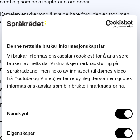
samtidig som de aksepterer store onder.
Kamelen er ikke vond å svelge bare fordi den er stor, men
også fordi den er et urent dyr, ifølge Det gamle testamentet:
Av drøvtyggere eller klovdyr er det bare disse dere
ikke må spise: kamelen, for den tygger drøv, men
Denne nettsida brukar informasjonskapslar
har ikke klover, den er uren for dere (
3 Mos 11,4
)
Vi brukar informasjonskapslar (cookies) for å analysere
På nynorsk heter det «
Blinde rettleiarar!
De siler av myggen,
bruken av nettsida. Vi driv ikkje marknadsføring på
men svelgjer kamelen
».
(
Før også:
«silar av myhanken
»
.)
sprakradet.no, men noko av innhaldet (til dømes video
frå Youtube og Vimeo) er berre synleg dersom ein godtek
I ordbøker er uttrykket også oppført med betydningen ‘bite i
informasjonskapslar som blir brukte i marknadsføring.
seg en ergrelse’. I dag brukes uttrykket mest i politikken: Man
går med på noe man misliker, for å få innflytelse eller holde
på makta.
Consent
Naudsynt
Betydning og opphav
Bibelspråk
Selection
Faste uttrykk og fraser
Eigenskapar
Sist oppdatert: 1. januar 2024