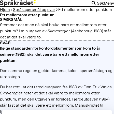
HOPP
Søk
Meny
TIL
Hjem
Språkspørsmål og svar
Ett mellomrom etter punktum
HOVEDINNHOLD
Ett mellomrom etter punktum
SPØRSMÅL
Stemmer det at en nå skal bruke bare ett mellomrom etter
punktum? I min utgave av
Skriveregler
(Aschehoug 1980) står
det at det skal være to.
SVAR
Ifølge standarden for kontordokumenter som kom to år
seinere (1982), skal det være bare ett mellomrom etter
punktum.
Den samme regelen gjelder komma, kolon, spørsmålstegn og
utropstegn.
Du har rett i at det i tredjeutgaven fra 1980 av Finn-Erik Vinjes
Skriveregler
heter at det skal være to mellomrom etter
punktum, men den utgaven er foreldet. Fjerdeutgaven (1984)
slår fast at det skal være ett mellomrom. Manuskriptet til
fjerdeutgaven ble gjennomgått av sekretariatet i Språkrådet i