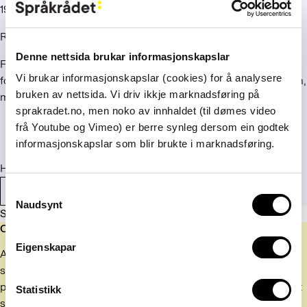
1983.
Regelen ovenfor gjelder punktum før ny setning.
Denne nettsida brukar informasjonskapslar
Forkortelser er en sak for seg. Etter siste punktum i
Vi brukar informasjonskapslar (cookies) for å analysere
forkortelsen (før neste ord) skal det selvsagt være mellomrom,
bruken av nettsida. Vi driv ikkje marknadsføring på
men ikke etter punktum
inni
forkortelsen. Eksempler:
sprakradet.no, men noko av innhaldet (til dømes video
f.eks.
frå Youtube og Vimeo) er berre synleg dersom ein godtek
C.J. Hambros plass
informasjonskapslar som blir brukte i marknadsføring.
Her var det andre regler før i tida.
Mellomrom
Punktum
Consent
Naudsynt
Selection
Sist oppdatert: 1. januar 2024
Om basen
Eigenskapar
Artiklene i svarbasen er skrevet av rådgivere i Språkrådets
svartjeneste. Svarene er basert på spørsmål vi har fått på e-
post og telefon de siste 10–15 årene. De fleste artiklene er satt
Statistikk
sammen av flere spørsmål og svar om samme emne, og