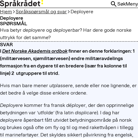
HOPP
Søk
Meny
TIL
Hjem
Språkspørsmål og svar
Deployere
HOVEDINNHOLD
Deployere
SPØRSMÅL
Hva betyr
deployere
og
deployerbar
? Har dere gode norske
uttrykk for det samme?
SVAR
I
Det Norske Akademis ordbok
finner en denne forklaringen:
1
(militærvesen, sjømilitærvesen) endre militæravdelings
formasjon fra en dypere til en bredere (især fra kolonne til
linje) 2 utgruppere til strid.
Hvis man bare mener
utplassere
,
sende
eller noe lignende, er
det bedre å velge disse enklere ordene.
Deployere
kommer fra fransk
déployer
, der den opprinnelige
betydningen var ‘utfolde’ (fra latin
displicare
). I dag har
deployere
åpenbart fått utvidet betydningsområde på norsk
og brukes også ofte om fly og til og med rakettvåpen i tillegg
til marinefartøyer. Det skyldes sikkert påvirkning fra engelsk,