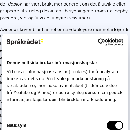
der
deploy
har vært brukt mer generelt om det å utvikle eller
gruppere til strid og dessuten i betydningene ‘mønstre, oppby,
prestere, yte’ og ‘utvikle, utnytte (ressurser)’.
Avisene skriver blant annet om å «deployere marinefartøyer til
UNIFIL» eller «deployere kampfly til Banak». Det ser ut til at
betydningen da er ‘
utplassere
,
utstasjonere
midlertidig’. Alt
etter sammenhengen kan en med fordel bruke disse eller
andre umiddelbart forståelige ord i stedet, fra
mønstre
og
Denne nettsida brukar informasjonskapslar
mobilisere
til
sende ut
og
bringe i stilling
.
Vi brukar informasjonskapslar (cookies) for å analysere
Deployerbar
(av
deployable
) er et sted definert slik: ‘
som raskt
bruken av nettsida. Vi driv ikkje marknadsføring på
kan flyttes dit behovet er
’. Et beslektet begrep er
gripbar
, men
sprakradet.no, men noko av innhaldet (til dømes video
det skal visst ikke være nøyaktig det samme.
frå Youtube og Vimeo) er berre synleg dersom ein godtek
informasjonskapslar som blir brukte i marknadsføring.
Vi har fått henvendelser fra flere ansatte i Forsvaret som føler
seg overveldet av alle de nye termene som de siste åra har
kommet inn, særlig gjennom engelsk, som for eksempel
Consent
kapasiteter
(ressurser, krefter, evner). Vi får altså
Naudsynt
Selection
kombinasjoner som
deployerbare kapasiteter
. Stridskrefter er