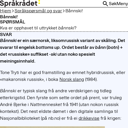
HOPP
Søk
Meny
TIL
Hjem
Språkspørsmål og svar
Bånnski!
HOVEDINNHOLD
Bånnski!
SPØRSMÅL
Kva er opphavet til uttrykket
bånnski
?
SVAR
Bånnski
er ein særnorsk, liksomrussisk variant av skåling. Det
svarar til engelsk
bottoms up
. Ordet består av
bånn
(
botn
) +
det «russiske» suffikset -
ski
utan noko spesielt
meiningsinnhald.
Tone Tryti har ei god framstilling av emnet hybridrussisk, eller
«makaronisk russisk», i boka
Norsk slang
(1984).
Bånnski
er typisk slang frå andre verdskrigen og tidleg
etterkrigstid. Den fyrste som sette ordet på prent, var truleg
André Bjerke i
Nattmennesket
frå 1941 (utan nokon russisk
kontekst). Det nest eldste dømet i den digitale samlinga til
Nasjonalbiblioteket (på nb.no) er frå ei
drikkevise
frå krigen: