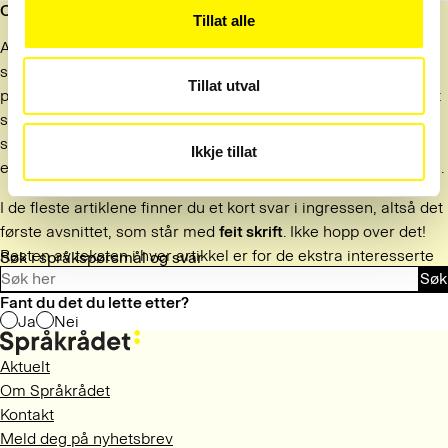
Om basen
Tillat alle
Artiklene i svarbasen er skrevet av rådgivere i Språkrådets
svartjeneste. Svarene er basert på spørsmål vi har fått på e-
Tillat utval
post og telefon de siste 10–15 årene. De fleste artiklene er satt
sammen av flere spørsmål og svar om samme emne, og
spørsmålsstillerne er anonymisert. Artiklene justeres når det
Ikkje tillat
er grunn til det. Alt innhold i svarbasen kan regnes som gyldig.
I de fleste artiklene finner du et kort svar i ingressen, altså det
første avsnittet, som står med
feit skrift
. Ikke hopp over det!
Resten av teksten i hver artikkel er for de ekstra interesserte
Søk i språkspørsmål og svar
Søk
og tålmodige.
Fant du det du lette etter?
Ja
Nei
Aktuelt
Om Språkrådet
Kontakt
Meld deg på nyhetsbrev