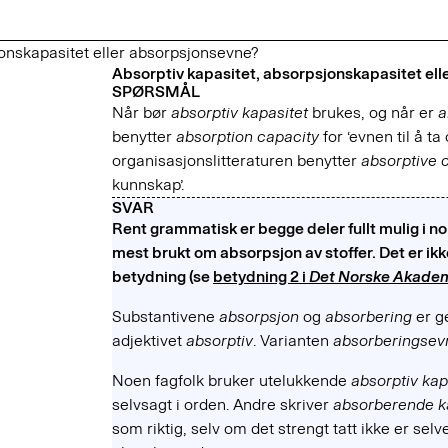
jonskapasitet eller absorpsjonsevne?
Absorptiv kapasitet, absorpsjonskapasitet el
SPØRSMÅL
Når bør
absorptiv kapasitet
brukes, og når er
a
benytter
absorption capacity
for ‘evnen til å 
organisasjonslitteraturen benytter
absorptive 
kunnskap’.
SVAR
Rent grammatisk er begge deler fullt mulig i n
mest brukt om absorpsjon av stoffer. Det er ikke
betydning (se
betydning 2 i
Det Norske Akadem
Substantivene
absorpsjon
og
absorbering
er g
adjektivet
absorptiv
. Varianten
absorberingsev
Noen fagfolk bruker utelukkende
absorptiv kap
selvsagt i orden. Andre skriver
absorberende k
som riktig, selv om det strengt tatt ikke er sel