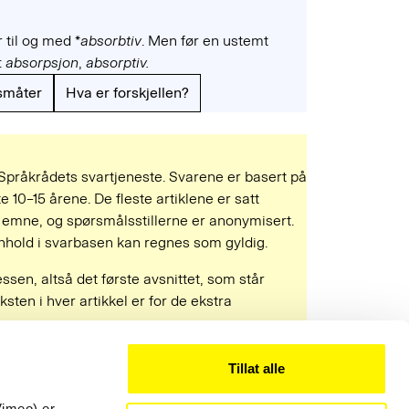
 til og med *
absorbtiv
. Men før en ustemt
p:
absorpsjon
,
absorptiv.
småter
Hva er forskjellen?
 Språkrådets svartjeneste. Svarene er basert på
e 10–15 årene. De fleste artiklene er satt
mne, og spørsmålsstillerne er anonymisert.
 innhold i svarbasen kan regnes som gyldig.
ressen, altså det første avsnittet, som står
ksten i hver artikkel er for de ekstra
Tillat alle
Kontakt
22 54 19 50
Vimeo) er