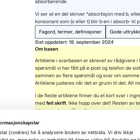
absorberende.
Vi ser at en del skriver *
absorbsjon
med b, eller
konsonant som (s eller t) blir b-en i
absorb
- til 
Fagord, termer, definisjoner
Gode uttrykk
Sist oppdatert: 18. september 2024
Om basen
Artiklene i svarbasen er skrevet av rådgivere i
spørsmål vi har fått på e-post og telefon de sist
sammen av flere spørsmål og svar om samme e
Artiklene justeres når det er grunn til det. Alt
I de fleste artiklene finner du et kort svar i ing
med
feit skrift
. Ikke hopp over det! Resten av te
interesserte og tålmodige.
Fant du det du lette etter?
formasjonskapslar
Ja
Nei
ar (cookies) for å analysere bruken av nettsida. Vi driv ikkje
Besøksadresse
det.no, men noko av innhaldet (til dømes video frå Youtube og 