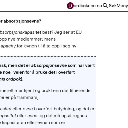
ordbøkene.no
Søk
Meny
ler absorpsjonsevne?
bsorpsjonskapasitet
best? Jeg ser at EU
ta opp nye medlemmer’, mens
capacity
for ‘evnen til å ta opp i seg ny
orsk, men det er
absorpsjonsevne
som har vært
 noe i veien for å bruke det i overført
is ordbok
).
enerelt mer kjent og brukt enn det tilhørende
ne
er på frammarsj.
asitet
eller
evne
i overført betydning, og det er
apasitet
eller
evne
, og det må også regnes
ve kapasiteten eller evnen som er