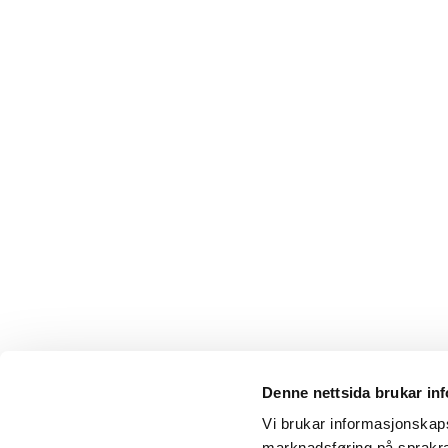
Denne nettsida brukar in
Aktuelt
Vi brukar informasjonskapsl
Om Språkrådet
marknadsføring på sprakra