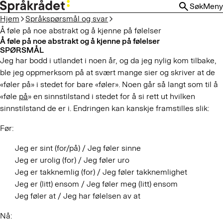
HOPP
Søk
Meny
TIL
Hjem
Språkspørsmål og svar
HOVEDINNHOLD
Å føle på noe abstrakt og å kjenne på følelser
Å føle på noe abstrakt og å kjenne på følelser
SPØRSMÅL
Jeg har bodd i utlandet i noen år, og da jeg nylig kom tilbake,
ble jeg oppmerksom på at svært mange sier og skriver at de
«føler på» i stedet for bare «føler». Noen går så langt som til å
«føle
på
» en sinnstilstand i stedet for å si rett ut hvilken
sinnstilstand de er i. Endringen kan kanskje framstilles slik:
Før:
Jeg er sint (for/på) / Jeg føler sinne
Jeg er urolig (for) / Jeg føler uro
Jeg er takknemlig (for) / Jeg føler takknemlighet
Jeg er (litt) ensom / Jeg føler meg (litt) ensom
Jeg føler at / Jeg har følelsen av at
Nå: