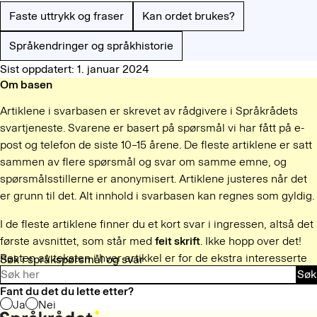
Faste uttrykk og fraser
Kan ordet brukes?
Språkendringer og språkhistorie
Sist oppdatert: 1. januar 2024
Om basen
Artiklene i svarbasen er skrevet av rådgivere i Språkrådets
svartjeneste. Svarene er basert på spørsmål vi har fått på e-
post og telefon de siste 10–15 årene. De fleste artiklene er satt
sammen av flere spørsmål og svar om samme emne, og
spørsmålsstillerne er anonymisert. Artiklene justeres når det
er grunn til det. Alt innhold i svarbasen kan regnes som gyldig.
I de fleste artiklene finner du et kort svar i ingressen, altså det
første avsnittet, som står med
feit skrift
. Ikke hopp over det!
Resten av teksten i hver artikkel er for de ekstra interesserte
Søk i språkspørsmål og svar
Søk
og tålmodige.
Fant du det du lette etter?
Ja
Nei