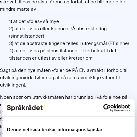
skrevet til oss de siste årene og fortalt at de blir mer eller
mindre matte av
1) at det «føles» så mye
2) at det føles eller kjennes PÅ abstrakte ting
(sinnstilstander)
3) at de abstrakte tingene telles i utrengsmål (ET sinne)
4) at det føles på sinnstilstander «i forhold» til det
tilstanden er utløst av eller kretser om
Sagt på den nye måten «føler de PÅ EN avmakt i forhold til
utviklingen» (de føler seg altså som avmektige vitner til
utviklingen).
Noen spør om uttrykksmåten har grunnlag i «å føle noe på
seg». Det tror vi ikke at den har. Den viktigste forutsetningen
for at vi kan snakke om
å kjenne på
abstrakte ting som
følelser, er nok at det heter
å kjenne på
konkrete ting. (Det er
litt vanskeligere å forklare
føle på
, for vi snakker sjelden om å
Denne nettsida brukar informasjonskapslar
føle på en konkret ting.)