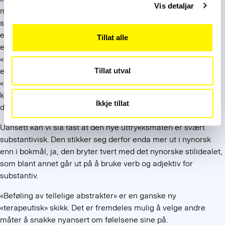
Vis detaljar
man kan være i ferd med å bli sint? Da kan det være lettere å
si man
føler litt på
et sinne
i stedet. Likeledes: Å si «jeg er
ensom» virker sikkert mer stemplende enn «jeg føler på en
Tillat alle
ensomhet». Noen ganger kan det dessuten være vanskelig å
«skrive om» til noe mer direkte; det er ikke bare å sette inn et
Tillat utval
enkelt adjektiv i stedet for et abstrakt substantiv. Eksempler:
«Han velger å reise utenlands i stedet for å bli hjemme og
kjenne på nederlaget.» «Alt dette er ting hun går og føler på
Ikkje tillat
daglig.»
Uansett kan vi slå fast at den nye uttrykksmåten er svært
substantivisk. Den stikker seg derfor enda mer ut i nynorsk
enn i bokmål, ja, den bryter tvert med det nynorske stilidealet,
som blant annet går ut på å bruke verb og adjektiv for
substantiv.
«Beføling av tellelige abstrakter» er en ganske ny
«terapeutisk» skikk. Det er fremdeles mulig å velge andre
måter å snakke nyansert om følelsene sine på.