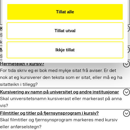
Tillat alle
Kursiv ved navn på aviser og lignende
Tillat utval
Skal man sette navn på aviser, blader og tidsskrifter i
kursiv, slik man gjør med boktitler?
Markering av partinavn
Ikkje tillat
Skal navn på partier settes i kursiv eller hermetegn?
Hermeteikn + kursiv?
For tida skriv eg ei bok med mykje sitat frå aviser. Er det
nok at eg kursiverer den teksta som er sitat, eller må eg ha
sitatteikn i tillegg?
Kursivering av namn på universitet og andre institusjonar
Skal universitetsnamn kursiverast eller markerast på anna
vis?
Filmtitler og titler på fjernsynsprogram i kursiv?
Skal filmtitler og fjernsynsprogram markeres med kursiv
eller anførselstegn?