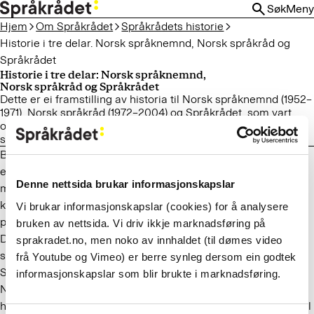
HOPP
Søk
Meny
TIL
Hjem
Om Språkrådet
Språkrådets historie
HOVEDINNHOLD
Historie i tre delar. Norsk språknemnd, Norsk språkråd og
Språkrådet
Historie i tre delar: Norsk språknemnd,
Norsk språkråd og Språkrådet
Dette er ei framstilling av historia til Norsk språknemnd (1952–
1971), Norsk språkråd (1972–2004) og Språkrådet, som vart
oppretta i 2005. Hovudvekta er lagd på arbeidet med nokre
sentrale oppgåver.
Bakgrunnen for korleis kvart organ kom til og vart bygd opp,
er omtala. I vedlegga er det oversikter over
Denne nettsida brukar informasjonskapslar
medlemsorganisasjonar, medlemmer, styre, tilsette osv. i
kvart av dei tre organa. Det finst òg litteraturliste og liste over
Vi brukar informasjonskapslar (cookies) for å analysere
publikasjonar som nemndene har gjeve ut.
bruken av nettsida. Vi driv ikkje marknadsføring på
Det har komme to artikkelsamlingar om arbeidet til
sprakradet.no, men noko av innhaldet (til dømes video
språkorgana tidlegare, den første i 1964, etter at
frå Youtube og Vimeo) er berre synleg dersom ein godtek
Språknemnda hadde verka i ti år, den andre i 1987 etter at
informasjonskapslar som blir brukte i marknadsføring.
Norsk språkråd hadde arbeidd i fire periodar (seksten år). Det
har vore artiklar med tilbakeblikk på verksemda i
Språknytt
, til