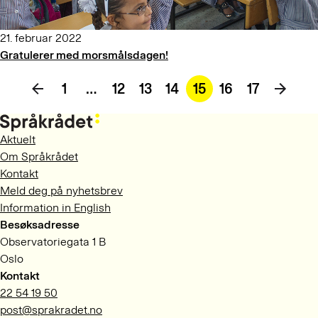
21. februar 2022
Gratulerer med morsmålsdagen!
1
…
12
13
14
15
16
17
Aktuelt
Om Språkrådet
Kontakt
Meld deg på nyhetsbrev
Information in English
Besøksadresse
Observatoriegata 1 B
Oslo
Kontakt
22 54 19 50
post@sprakradet.no