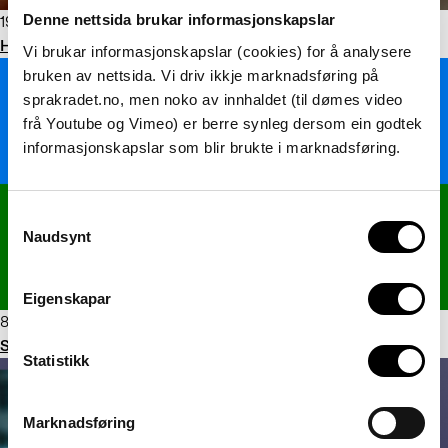
Denne nettsida brukar informasjonskapslar
19. april 2022
Hen tilbake frå høyring. Over 40 innspel om norsk rettskriving
Vi brukar informasjonskapslar (cookies) for å analysere
bruken av nettsida. Vi driv ikkje marknadsføring på
sprakradet.no, men noko av innhaldet (til dømes video
frå Youtube og Vimeo) er berre synleg dersom ein godtek
informasjonskapslar som blir brukte i marknadsføring.
Consent
Naudsynt
Selection
Eigenskapar
8. april 2022
Språkrådet gratulerer med den internasjonale romdagen!
Statistikk
Marknadsføring