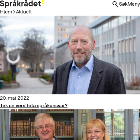
HOPP
Søk
Meny
TIL
Hjem
Aktuelt
HOVEDINNHOLD
20. mai 2022
Tek universiteta språkansvar?