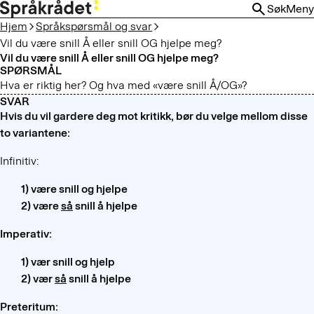
HOPP
Søk
Meny
TIL
Hjem
Språkspørsmål og svar
HOVEDINNHOLD
Vil du være snill Å eller snill OG hjelpe meg?
Vil du være snill Å eller snill OG hjelpe meg?
SPØRSMÅL
Hva er riktig her? Og hva med «være snill Å/OG»?
SVAR
Hvis du vil gardere deg mot kritikk, bør du velge mellom disse
to variantene:
Infinitiv:
1) være snill og hjelpe
2) være
så
snill å hjelpe
Imperativ:
1) vær snill og hjelp
2) vær
så
snill å hjelpe
Preteritum: