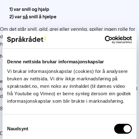
1) var snill og hjalp
2) var
så
snill å hjelpe
Om det står
snill,
gild
,
grei
eller
vennlig
, spiller ingen rolle for
det grammatiske. Altså kan det hete både:
Vær vennlig og
hjelp meg!
og
Vær så vennlig å hjelpe meg!
Noen hevder at varianten
Denne nettsida brukar informasjonskapslar
være/vær/var snill å hjelpe
Vi brukar informasjonskapslar (cookies) for å analysere
bruken av nettsida. Vi driv ikkje marknadsføring på
er ugrammatisk, men det er for sterkt sagt. Særlig på nynorsk
sprakradet.no, men noko av innhaldet (til dømes video
og i dialekt er det tradisjon for denne formuleringen i tillegg til
frå Youtube og Vimeo) er berre synleg dersom ein godtek
de andre.
informasjonskapslar som blir brukte i marknadsføring.
Se utdypning på
nettsidene våre
, der det også er åpnet for:
vær
så
og snill
og
hjelp
Consent
Naudsynt
Selection
Denne kombinasjonen har lang tradisjon i skriftspråket selv