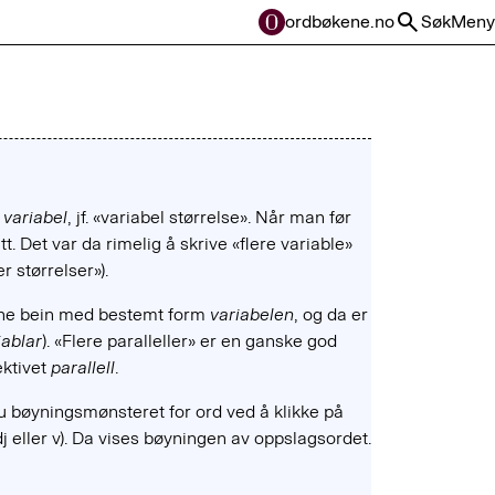
ordbøkene.no
Søk
Meny
t
variabel
, jf. «variabel størrelse». Når man før
t. Det var da rimelig å skrive «flere variable»
r størrelser»).
gne bein med bestemt form
variabelen
, og da er
iablar
). «Flere paralleller» er en ganske god
ektivet
parallell
.
u bøyningsmønsteret for ord ved å klikke på
dj eller v). Da vises bøyningen av oppslagsordet.