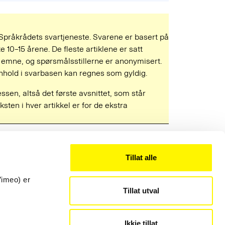
 Språkrådets svartjeneste. Svarene er basert på
e 10–15 årene. De fleste artiklene er satt
mne, og spørsmålsstillerne er anonymisert.
 innhold i svarbasen kan regnes som gyldig.
ressen, altså det første avsnittet, som står
ksten i hver artikkel er for de ekstra
Tillat alle
Kontakt
22 54 19 50
Vimeo) er
Tillat utval
post@sprakradet.no
Personvern
Ikkje tillat