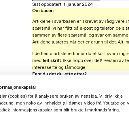
Sist oppdatert: 1. januar 2024
Om basen
Artiklene i svarbasen er skrevet av rådgivere i
spørsmål vi har fått på e-post og telefon de sist
sammen av flere spørsmål og svar om samme e
Artiklene justeres når det er grunn til det. Alt
I de fleste artiklene finner du et kort svar i ing
med
feit skrift
. Ikke hopp over det! Resten av te
interesserte og tålmodige.
Fant du det du lette etter?
Ja
Nei
formasjonskapslar
ar (cookies) for å analysere bruken av nettsida. Vi driv ikkje
Besøksadresse
det.no, men noko av innhaldet (til dømes video frå Youtube og 
Observatoriegata 1 B
odtek informasjonskapslar som blir brukte i marknadsføring.
Oslo
hetsbrev
English