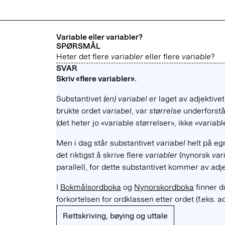
Variable eller variabler?
SPØRSMÅL
Heter det flere
variabler
eller flere
variable
?
SVAR
Skriv «flere variabler».
Substantivet
(en) variabel
er laget av adjektive
brukte ordet
variabel
, var
størrelse
underforståt
(det heter jo «variable størrelser», ikke «variable
Men i dag står substantivet
variabel
helt på e
det riktigst å skrive flere
variabler
(nynorsk
var
parallell, for dette substantivet kommer av adj
I
Bokmålsordboka
og
Nynorskordboka
finner d
forkortelsen for ordklassen etter ordet (f.eks. a
Rettskriving, bøying og uttale