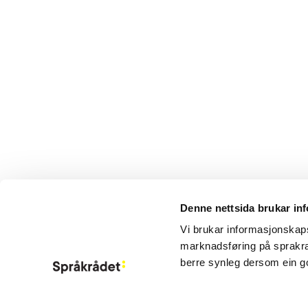
Denne nettsida brukar in
Aktuelt
Vi brukar informasjonskapsl
Om Språkrådet
marknadsføring på sprakra
Kontakt
berre synleg dersom ein g
Meld deg på ny
Information in 