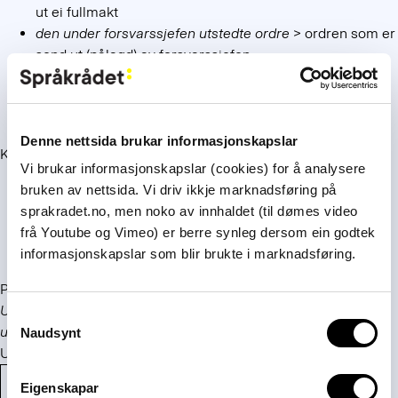
ut ei fullmakt
den under forsvarssjefen utstedte ordre
> ordren som er
send ut (pålagd) av forsvarssjefen
obligasjoner som er utstedt av den norske stat
>
obligasjonar som staten har ferda (skrive) ut
(marknadsført)
Denne nettsida brukar informasjonskapslar
Karl Arne Utgård har i sin
Juridisk og administrativ ordliste
:
Vi brukar informasjonskapslar (cookies) for å analysere
utstede ihendehaverobligasjoner
> skrive ut
bruken av nettsida. Vi driv ikkje marknadsføring på
ihendehavarobligasjonar
sprakradet.no, men noko av innhaldet (til dømes video
utstede fullmakt
> skrive fullmakt
frå Youtube og Vimeo) er berre synleg dersom ein godtek
utstedende myndighet
> utskrivande styresmakt
informasjonskapslar som blir brukte i marknadsføring.
På bokmål er
utstede og
utferdige
delvis overlappende.
Utferdige
er i utgangspunktet det samme som
ferde ut /
Consent
utferde
, men også for
utferdige
anbefaler Rommetveit og
Naudsynt
Selection
Utgård i noen tilfeller
skrive ut
og
gi
.
Ordvalg på nynorsk
Eigenskapar