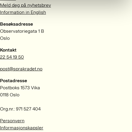
Meld deg på nyhetsbrev
Information in English
Besøksadresse
Observatoriegata 1 B
Oslo
Kontakt
22 54 19 50
post@sprakradet.no
Postadresse
Postboks 1573 Vika
0118 Oslo
Org.nr.: 971 527 404
Personvern
Informasjonskapsler