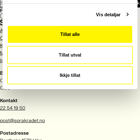
Søk
og tålmodige.
Fant du det du lette etter?
Vis detaljar
Ja
Nei
Aktuelt
Tillat alle
Om Språkrådet
Kontakt
Meld deg på nyhetsbrev
Tillat utval
Information in English
Besøksadresse
Ikkje tillat
Observatoriegata 1 B
Oslo
Kontakt
22 54 19 50
post@sprakradet.no
Postadresse