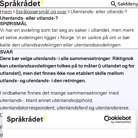
HOPP
Søk
Meny
TIL
Hjem
Språkspørsmål og svar
Utenlands- eller utlands-?
HOVEDINNHOLD
Utenlands- eller utlands-?
SPØRSMÅL
Vi har en avdeling som tar seg av saker i utlandet, men merk
at selve avdelingen ligger i Norge. Vi er usikre på om vi bør
kalle den
utlandsavdelingen
eller
utenlandsavdelingen
.
SVAR
Dere bør velge
utenlands-
i alle sammensetninger
.
Riktignok
kan
utenlandsavdelingen
tolkes på to måter (i utlandet og for
utlandet), men det finnes ikke noe etablert skille mellom
utlands-
og
utenlands-
i den retningen.
I ordbøkene finnes det mange sammensetninger med
utenlands-
, blant annet
utenlandsopphold
,
utenlandskorrespondent
,
utenlandsferd
og
utenlandsreise
.
Det er bare å holde seg til det mønsteret.
På utenlandsområdet skiller norsk seg fra svensk og nyere
dansk, som har for eksempel
utlandsresa
og
udlandsrejse
.