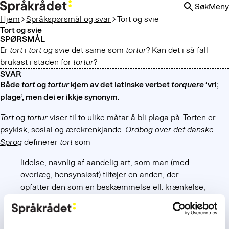
HOPP
Søk
Meny
TIL
Hjem
Språkspørsmål og svar
Tort og svie
HOVEDINNHOLD
Tort og svie
SPØRSMÅL
Er
tort
i
tort og svie
det same som
tortur
? Kan det i så fall
brukast i staden for
tortur
?
SVAR
Både
tort
og
tortur
kjem av det latinske verbet
torquere
‘vri;
plage’, men dei er ikkje synonym.
Tort
og
tortur
viser til to ulike måtar å bli plaga på. Torten er
psykisk, sosial og ærekrenkjande.
Ordbog over det danske
Sprog
definerer
tort
som
lidelse, navnlig af aandelig art, som man (med
overlæg, hensynsløst) tilføjer en anden, der
opfatter den som en beskæmmelse ell. krænkelse;
umateriel, ikke-vurderlig skade;
fornærmelse;
haan; spot; uret; ærgrelse.
(ofte i forb. som
forvolde, gøre, tilføje,
volde tort
ell.
ske, vederfares