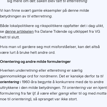
sig mere om det:
saken blev tatt til
efterretning
Vi kan finne svært gamle eksempler på denne milde
betydningen av
til etterretning
.
Både lokalpolitikere og rikspolitikere oppfatter det i dag ulikt,
se
denne artikkelen
fra Dalane Tidende og utklippet fra VG
helt til slutt.
Hvis man vil gardere seg mot misforståelser, kan det altså
være lurt å bruke helt andre ord.
Orientering og andre milde formuleringer
Hverken
underretning
eller
etteretning
er særlig
gjennomsiktige ord for nordmenn. Det er kanskje derfor
ta til
orientering
i 1960-åra begynte å konkurrere med de to andre
uttrykkene i den milde betydningen.
Til orientering
var en kjent
formulering fra før (jf.
å være
eller
gjengi
eller til og med
motta
noe til
orientering
), så spranget var ikke stort.