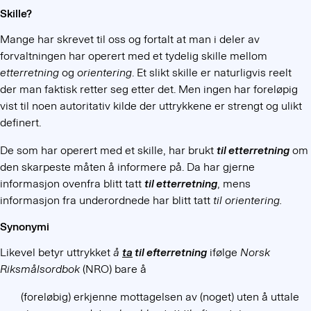
Skille?
Mange har skrevet til oss og fortalt at man i deler av
forvaltningen har operert med et tydelig skille mellom
etterretning
og
orientering
. Et slikt skille er naturligvis reelt
der man faktisk retter seg etter det. Men ingen har foreløpig
vist til noen autoritativ kilde der uttrykkene er strengt og ulikt
definert.
De som har operert med et skille, har brukt
til etterretning
om
den skarpeste måten å informere på. Da har gjerne
informasjon ovenfra blitt tatt
til etterretning
, mens
informasjon fra underordnede har blitt tatt
til orientering
.
Synonymi
Likevel betyr uttrykket
å
ta
til efterretning
ifølge
Norsk
Riksmålsordbok
(NRO) bare å
(foreløbig) erkjenne mottagelsen av (noget) uten å uttale