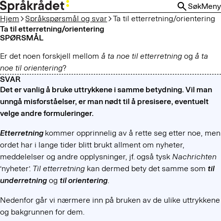
HOPP
Søk
Meny
TIL
Hjem
Språkspørsmål og svar
Ta til etterretning/orientering
HOVEDINNHOLD
Ta til etterretning/orientering
SPØRSMÅL
Er det noen forskjell mellom
å ta noe til etterretning
og
å ta
noe til orientering
?
SVAR
Det er vanlig å bruke uttrykkene i samme betydning. Vil man
unngå misforståelser, er man nødt til å presisere, eventuelt
velge andre formuleringer.
Etterretning
kommer opprinnelig av å rette seg etter noe, men
ordet har i lange tider blitt brukt allment om nyheter,
meddelelser og andre opplysninger, jf. også tysk
Nachrichten
‘nyheter’.
Til etterretning
kan dermed bety det samme som
til
underretning
og
til orientering
.
Nedenfor går vi nærmere inn på bruken av de ulike uttrykkene
og bakgrunnen for dem.