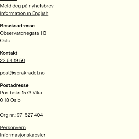
Meld deg på nyhetsbrev
Information in English
Besøksadresse
Observatoriegata 1 B
Oslo
Kontakt
22 54 19 50
post@sprakradet.no
Postadresse
Postboks 1573 Vika
0118 Oslo
Org.nr.: 971 527 404
Personvern
Informasjonskapsler