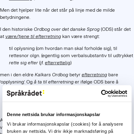
Men det hjelper lite når det står på linje med de milde
betydningene.
I den historiske
Ordbog over det danske Sprog
(ODS) står det
at
være/tjene til efterretning
kan være strengt:
til oplysning (om hvordan man skal forholde sig), til
rettesnor olgn. (egentlig som verbalsubstantiv til udtrykket
rette sig efter
(jf.
efterrettelig
)
men i den eldre
Kalkars Ordbog
betyr
efterretning
bare
‘opplysning’. Og
å ta til efterretning
er ifølge ODS bare å
anerkende modtagelsen af en meddelelse olgn. uden i
øvrigt (foreløbig) at tage stilling dertil ell. foretage sig
noget i den anledning
Denne nettsida brukar informasjonskapslar
Altså som i
Norsk Riksmålsordbok
. Men i moderne dansk ser
Vi brukar informasjonskapslar (cookies) for å analysere
vi den samme tvetydigheten som i moderne norsk, jf. de to
bruken av nettsida. Vi driv ikkje marknadsføring på