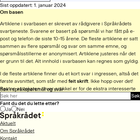
Sist oppdatert: 1. januar 2024
Om basen
Artiklene i svarbasen er skrevet av rådgivere i Språkrådets
svartjeneste. Svarene er basert på spørsmål vi har fått på e-
post og telefon de siste 10–15 årene. De fleste artiklene er satt
sammen av flere spørsmål og svar om samme emne, og
spørsmålsstillerne er anonymisert. Artiklene justeres når det
er grunn til det. Alt innhold i svarbasen kan regnes som gyldig.
I de fleste artiklene finner du et kort svar i ingressen, altså det
første avsnittet, som står med
feit skrift
. Ikke hopp over det!
Resten av teksten i hver artikkel er for de ekstra interesserte
Søk i språkspørsmål og svar
Søk
og tålmodige.
Fant du det du lette etter?
Ja
Nei
Aktuelt
Om Språkrådet
Kontakt