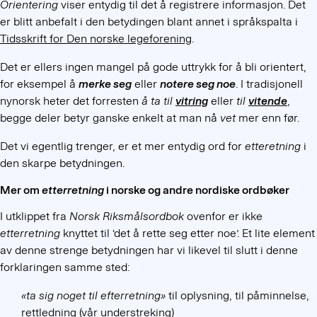
Orientering
viser entydig til det å registrere informasjon. Det
er blitt anbefalt i den betydingen blant annet i språkspalta i
Tidsskrift for Den norske legeforening
.
Det er ellers ingen mangel på gode uttrykk for å bli orientert,
for eksempel å
merke seg
eller
notere seg noe
. I tradisjonell
nynorsk heter det forresten
å ta til
vitring
eller
til
vitende
,
begge deler betyr ganske enkelt at man nå
vet
mer enn før.
Det vi egentlig trenger, er et mer entydig ord for
etteretning
i
den skarpe betydningen.
Mer om
etterretning
i norske og andre nordiske ordbøker
I utklippet fra
Norsk Riksmålsordbok
ovenfor er ikke
etterretning
knyttet til ‘det å rette seg etter noe’. Et lite element
av denne strenge betydningen har vi likevel til slutt i denne
forklaringen samme sted:
«ta sig noget til
efterretning»
til oplysning, til påminnelse,
rettledning
(vår understreking)