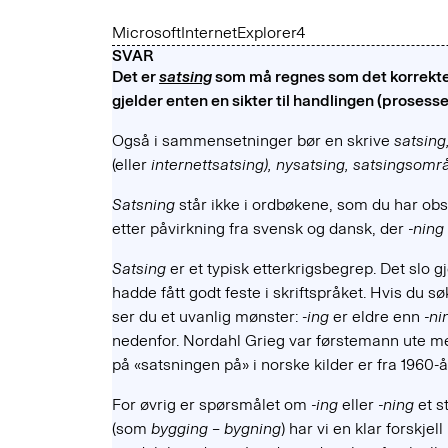
MicrosoftInternetExplorer4
SVAR
Det er
satsing
som må regnes som det korrekte
gjelder enten en sikter til handlingen (prosessen
Også i sammensetninger bør en skrive
satsing
(eller
internettsatsing), nysatsing, satsingsomr
Satsning
står ikke i ordbøkene, som du har obse
etter påvirkning fra svensk og dansk, der
-ning
Satsing
er et typisk etterkrigsbegrep. Det slo 
hadde fått godt feste i skriftspråket. Hvis du 
ser du et uvanlig mønster: -
ing
er eldre enn
-ni
nedenfor. Nordahl Grieg var førstemann ute m
på «satsningen på» i norske kilder er fra 1960-
For øvrig er spørsmålet om
-ing
eller
-ning
et s
(som
bygging – bygning
) har vi en klar forskj