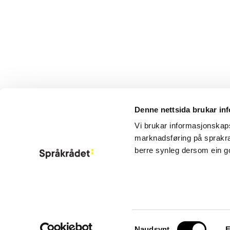
Denne nettsida brukar in
Aktuelt
Vi brukar informasjonskapsl
Om Språkrådet
marknadsføring på sprakra
Kontakt
berre synleg dersom ein g
Meld deg på ny
Information in 
Consent
Naudsynt
E