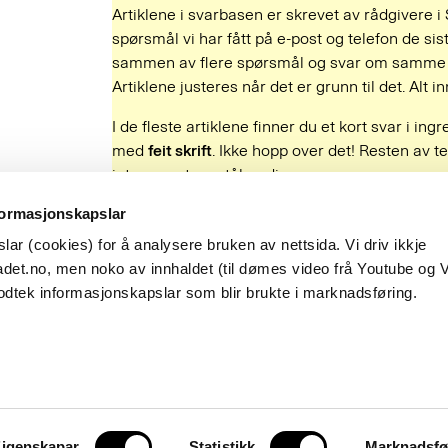
Artiklene i svarbasen er skrevet av rådgivere i
spørsmål vi har fått på e-post og telefon de sist
sammen av flere spørsmål og svar om samme e
Artiklene justeres når det er grunn til det. Alt
I de fleste artiklene finner du et kort svar i ing
med
feit skrift
. Ikke hopp over det! Resten av te
interesserte og tålmodige.
Fant du det du lette etter?
formasjonskapslar
Ja
Nei
ar (cookies) for å analysere bruken av nettsida. Vi driv ikkje
Besøksadresse
det.no, men noko av innhaldet (til dømes video frå Youtube og 
Observatoriegata 1 B
odtek informasjonskapslar som blir brukte i marknadsføring.
Oslo
hetsbrev
English
Postadresse
Postboks 1573 Vika
0118 Oslo
igenskapar
Statistikk
Marknadsfø