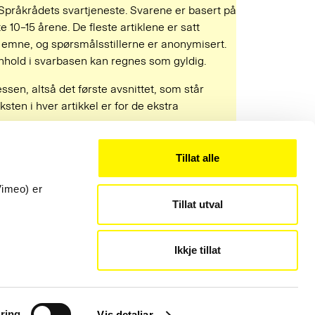
 Språkrådets svartjeneste. Svarene er basert på
e 10–15 årene. De fleste artiklene er satt
mne, og spørsmålsstillerne er anonymisert.
 innhold i svarbasen kan regnes som gyldig.
ressen, altså det første avsnittet, som står
ksten i hver artikkel er for de ekstra
Tillat alle
Kontakt
22 54 19 50
Vimeo) er
Tillat utval
post@sprakradet.no
Personvern
Ikkje tillat
Informasjonskapsler
Administrer informasjonskapsler
Tilgjengelighet
ring
Vis detaljar