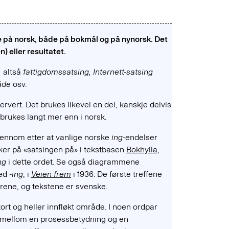
 på norsk, både på bokmål og på nynorsk. Det
) eller resultatet.
,
altså
fattigdomssatsing,
Internett-satsing
åde
osv.
rvert. Det brukes likevel en del, kanskje delvis
brukes langt mer enn i norsk.
gjennom etter at vanlige norske
ing
-endelser
søker på «satsingen på» i tekstbasen
Bokhylla
,
ng
i dette ordet. Se også diagrammene
ed -
ing
, i
Veien frem
i 1936. De første treffene
årene, og tekstene er svenske.
tort og heller innfløkt område. I noen ordpar
ell mellom en prosessbetydning og en