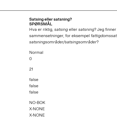
Satsing eller satsning?
SPØRSMÅL
Hva er riktig,
satsing
eller
satsning
? Jeg finner
sammensetninger, for eksempel
fattigdomssat
satsningsområder/satsingsområder
?
Normal
0
21
false
false
false
NO-BOK
X-NONE
X-NONE