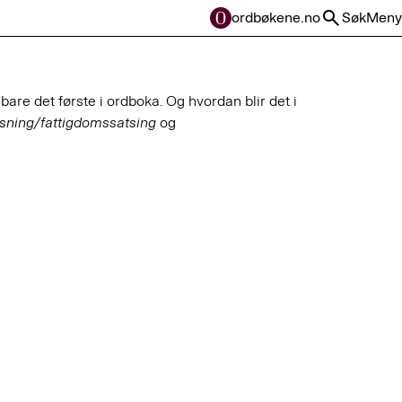
ordbøkene.no
Søk
Meny
 bare det første i ordboka. Og hvordan blir det i
sning/fattigdomssatsing
og