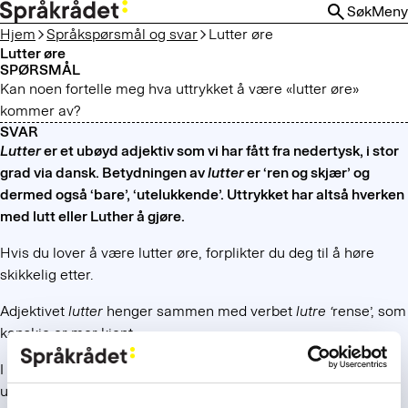
HOPP
Søk
Meny
TIL
Hjem
Språkspørsmål og svar
Lutter øre
HOVEDINNHOLD
Lutter øre
SPØRSMÅL
Kan noen fortelle meg hva uttrykket å være «lutter øre»
kommer av?
SVAR
Lutter
er et ubøyd adjektiv som vi har fått fra nedertysk, i stor
grad via dansk. Betydningen av
lutter
er ‘ren og skjær’ og
dermed også ‘bare’, ‘utelukkende’. Uttrykket har altså hverken
med lutt eller Luther å gjøre.
Hvis du lover å være lutter øre, forplikter du deg til å høre
skikkelig etter.
Adjektivet
lutter
henger sammen med verbet
lutre ‘
rense’, som
kanskje er mer kjent.
I dag bruker vi
lutter
nesten bare i faste vendinger, og oftest i
uttrykket med
øre
. Man kan også være
lutter øye
, selv om det