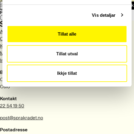
Søk
og tålmodige.
Fant du det du lette etter?
Vis detaljar
Ja
Nei
Aktuelt
Tillat alle
Om Språkrådet
Kontakt
Meld deg på nyhetsbrev
Tillat utval
Information in English
Besøksadresse
Ikkje tillat
Observatoriegata 1 B
Oslo
Kontakt
22 54 19 50
post@sprakradet.no
Postadresse