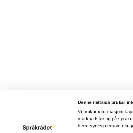
Denne nettsida brukar in
Aktuelt
Vi brukar informasjonskapsl
Om Språkrådet
marknadsføring på sprakra
Kontakt
berre synleg dersom ein g
Meld deg på ny