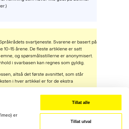
ver
.)
 Språkrådets svartjeneste. Svarene er basert på
e 10–15 årene. De fleste artiklene er satt
mne, og spørsmålsstillerne er anonymisert.
 innhold i svarbasen kan regnes som gyldig.
ressen, altså det første avsnittet, som står
ksten i hver artikkel er for de ekstra
Tillat alle
Kontakt
22 54 19 50
Vimeo) er
Tillat utval
post@sprakradet.no