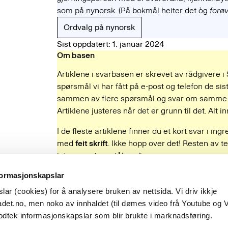
som på nynorsk. (På bokmål heiter det òg
forø
Ordvalg på nynorsk
Sist oppdatert: 1. januar 2024
Om basen
Artiklene i svarbasen er skrevet av rådgivere i
spørsmål vi har fått på e-post og telefon de sist
sammen av flere spørsmål og svar om samme e
Artiklene justeres når det er grunn til det. Alt
I de fleste artiklene finner du et kort svar i ing
med
feit skrift
. Ikke hopp over det! Resten av te
interesserte og tålmodige.
Fant du det du lette etter?
formasjonskapslar
Ja
Nei
ar (cookies) for å analysere bruken av nettsida. Vi driv ikkje
Besøksadresse
det.no, men noko av innhaldet (til dømes video frå Youtube og 
Observatoriegata 1 B
odtek informasjonskapslar som blir brukte i marknadsføring.
Oslo
hetsbrev