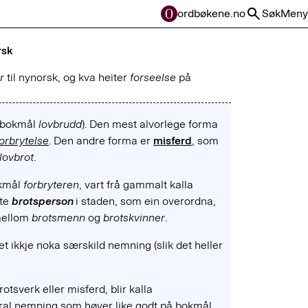
ordbøkene.no
Søk
Meny
rsk
r
til nynorsk, og kva heiter
forseelse
på
 bokmål
lovbrudd
). Den mest alvorlege forma
forbrytelse
. Den andre forma er
misferd
, som
lovbrot
.
okmål
forbryteren
, vart frå gammalt kalla
tte
brotsperson
i staden, som ein overordna,
 mellom
brotsmenn
og
brotskvinner
.
det ikkje noka særskild nemning (slik det heller
otsverk eller misferd, blir kalla
ral nemning som høver like godt på bokmål