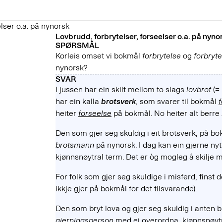
lser o.a. på nynorsk
Lovbrudd, forbrytelser, forseelser o.a. på nyno
SPØRSMÅL
Korleis omset vi bokmål
forbrytelse
og
forbryte
nynorsk?
SVAR
I jussen har ein skilt mellom to slags
lovbrot
(=
har ein kalla
brotsverk
, som svarer til bokmål
heiter
forseelse
på bokmål. No heiter alt berre
Den som gjer seg skuldig i eit brotsverk, på b
brotsmann
på nynorsk. I dag kan ein gjerne ny
kjønnsnøytral term. Det er òg mogleg å skilje
For folk som gjer seg skuldige i misferd, finst 
ikkje gjer på bokmål for det tilsvarande).
Den som bryt lova og gjer seg skuldig i anten br
gjerningsperson
med ei overordna, kjønnsnøyt