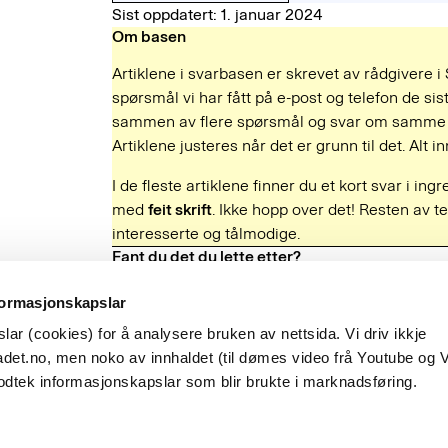
Sist oppdatert: 1. januar 2024
Om basen
Artiklene i svarbasen er skrevet av rådgivere i
spørsmål vi har fått på e-post og telefon de sist
sammen av flere spørsmål og svar om samme e
Artiklene justeres når det er grunn til det. Alt
I de fleste artiklene finner du et kort svar i ing
med
feit skrift
. Ikke hopp over det! Resten av te
interesserte og tålmodige.
Fant du det du lette etter?
Ja
Nei
formasjonskapslar
ar (cookies) for å analysere bruken av nettsida. Vi driv ikkje
Besøksadresse
det.no, men noko av innhaldet (til dømes video frå Youtube og 
Observatoriegata 1 B
odtek informasjonskapslar som blir brukte i marknadsføring.
Oslo
hetsbrev
English