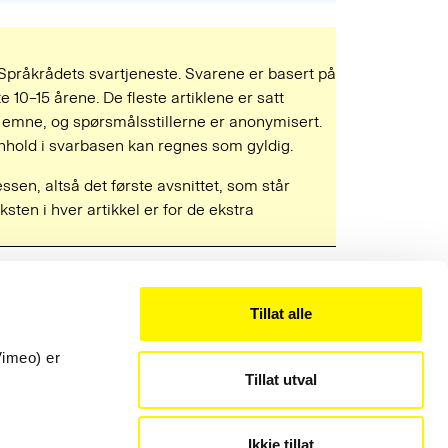
 Språkrådets svartjeneste. Svarene er basert på
e 10–15 årene. De fleste artiklene er satt
mne, og spørsmålsstillerne er anonymisert.
 innhold i svarbasen kan regnes som gyldig.
ressen, altså det første avsnittet, som står
ksten i hver artikkel er for de ekstra
Tillat alle
Kontakt
22 54 19 50
Vimeo) er
Tillat utval
post@sprakradet.no
Personvern
Ikkje tillat