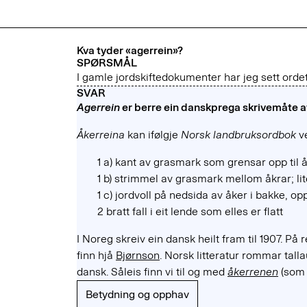
Kva tyder «agerrein»?
SPØRSMÅL
I gamle jordskiftedokumenter har jeg sett orde
SVAR
Agerrein
er berre ein danskprega skrivemåte 
Åkerreina
kan ifølgje
Norsk landbruksordbok
ve
1 a) kant av grasmark som grensar opp til 
1 b) strimmel av grasmark mellom åkrar; lit
1 c) jordvoll på nedsida av åker i bakke, o
2 bratt fall i eit lende som elles er flatt
I Noreg skreiv ein dansk heilt fram til 1907. På 
finn hjå
Bjørnson
. Norsk litteratur rommar ta
dansk. Såleis finn vi til og med
åkerrenen
(som t
Betydning og opphav