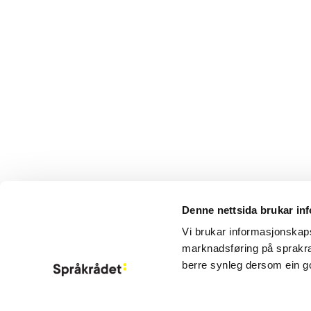
Denne nettsida brukar in
Aktuelt
Vi brukar informasjonskapsl
Om Språkrådet
marknadsføring på sprakra
Kontakt
berre synleg dersom ein g
Meld deg på ny
Information in 