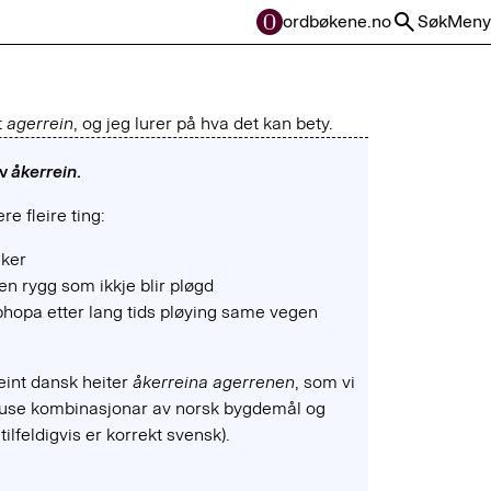
ordbøkene.no
Søk
Meny
t
agerrein
, og jeg lurer på hva det kan bety.
av
åkerrein
.
re fleire ting:
åker
en rygg som ikkje blir pløgd
pphopa etter lang tids pløying same vegen
reint dansk heiter
åkerreina
agerrenen
, som vi
llause kombinasjonar av norsk bygdemål og
ilfeldigvis er korrekt svensk).