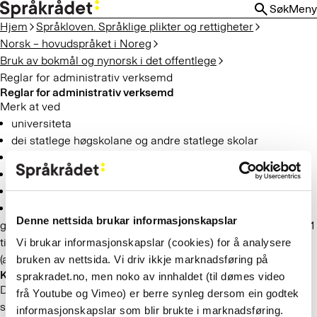
HOPP
Søk
Meny
TIL
Hjem
Språkloven. Språklige plikter og rettigheter
HOVEDINNHOLD
Norsk – hovudspråket i Noreg
Bruk av bokmål og nynorsk i det offentlege
Reglar for administrativ verksemd
Reglar for administrativ verksemd
Merk at ved
universiteta
dei statlege høgskolane og andre statlege skolar
vidaregåande skolar
domstolane
forliksråda
påtalemakta
Denne nettsida brukar informasjonskapslar
gjeld reglane om bruk av bokmål og nynorsk i lova (paragraf 11
til 18) berre for den administrative delen av verksemda
Vi brukar informasjonskapslar (cookies) for å analysere
(administrasjon).
bruken av nettsida. Vi driv ikkje marknadsføring på
Kva er administrasjon?
sprakradet.no, men noko av innhaldet (til dømes video
Døme: Når universiteta og høgskolane vender seg skriftleg til
frå Youtube og Vimeo) er berre synleg dersom ein godtek
studentar og andre, er det administrasjon. Kunngjeringar,
informasjonskapslar som blir brukte i marknadsføring.