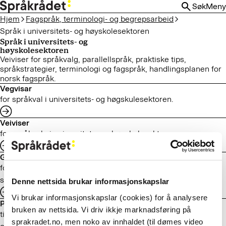
HOPP
Søk
Meny
TIL
Hjem
Fagspråk, terminologi- og begrepsarbeid
HOVEDINNHOLD
Språk i universitets- og høyskolesektoren
Språk i universitets- og
høyskolesektoren
Veiviser for språkvalg, parallellspråk, praktiske tips,
språkstrategier, terminologi og fagspråk, handlingsplanen for
norsk fagspråk.
Vegvisar
for språkval i universitets- og høgskulesektoren.
Veiviser
for språkvalg i universitets- og høgskolesektoren.
Guide
for language choice in the university and university college
sector.
Denne nettsida brukar informasjonskapslar
Vi brukar informasjonskapslar (cookies) for å analysere
Praktiske tips
bruken av nettsida. Vi driv ikkje marknadsføring på
til hvordan du kan løse de språklige dilemmaene som dukker
sprakradet.no, men noko av innhaldet (til dømes video