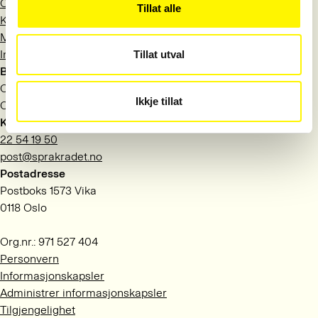
Om Språkrådet
Tillat alle
Kontakt
Meld deg på nyhetsbrev
Information in English
Tillat utval
Besøksadresse
Observatoriegata 1 B
Ikkje tillat
Oslo
Kontakt
22 54 19 50
post@sprakradet.no
Postadresse
Postboks 1573 Vika
0118 Oslo
Org.nr.: 971 527 404
Personvern
Informasjonskapsler
Administrer informasjonskapsler
Tilgjengelighet