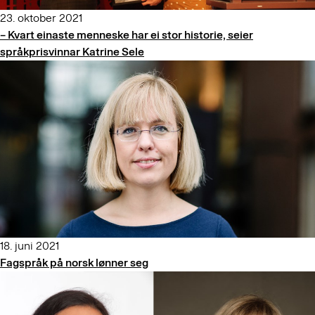
23. oktober 2021
– Kvart einaste menneske har ei stor historie, seier
språkprisvinnar Katrine Sele
18. juni 2021
Fagspråk på norsk lønner seg