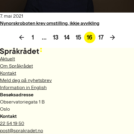
7. mai 2021
Nynorskroboten krev omstilling, ikkje avvikling
1
…
13
14
15
16
17
Aktuelt
Om Språkrådet
Kontakt
Meld deg på nyhetsbrev
Information in English
Besøksadresse
Observatoriegata 1 B
Oslo
Kontakt
22 54 19 50
post@sprakradet.no