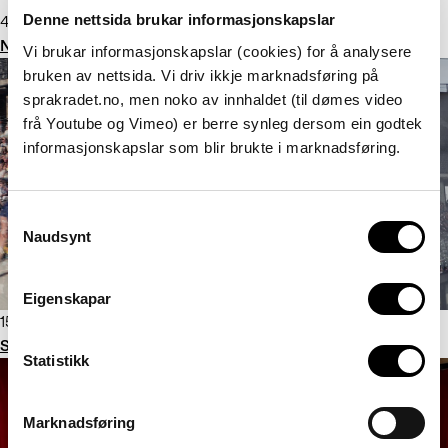
Denne nettsida brukar informasjonskapslar
4. januar 2022
Noreg har fått ny språklov!
Vi brukar informasjonskapslar (cookies) for å analysere
bruken av nettsida. Vi driv ikkje marknadsføring på
sprakradet.no, men noko av innhaldet (til dømes video
frå Youtube og Vimeo) er berre synleg dersom ein godtek
informasjonskapslar som blir brukte i marknadsføring.
Consent
Naudsynt
Selection
Eigenskapar
15. desember 2021
Sportsvaske er årets ord 2021
Statistikk
Marknadsføring