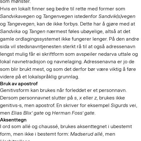
som mønster.
Hvis en lokalt finner seg bedre til rette med former som
Sandvikavegen
og
Tangenvegen
istedenfor
Sandvik(s)vegen
og
Tangevegen
, kan de ikke forbys. Dette har å gjøre med at
Sandvika
og
Tangen
nærmest føles ubøyelige, altså at det
gamle ordlagingssystemet ikke fungerer lenger. På den andre
sida vil stedsnavntjenesten sterkt rå til at også adressenavn
lengst mulig får ei skriftform som avspeiler nedarva uttale og
lokal navnetradisjon og navnelaging. Adressenavna er jo de
som blir brukt mest, og som det derfor bør være viktig å føre
videre på et lokalspråklig grunnlag.
Bruk av apostrof
Genitivsform kan brukes når forleddet er et personnavn.
Dersom personnavnet slutter på
s
,
x
eller
z
, brukes ikke
genitivs-s, men apostrof. En skriver for eksempel
Sigurds vei
,
men
Elias Blix’ gate
og
Herman Foss’ gate
.
Aksenttegn
I ord som allé og chaussé, brukes aksenttegnet i ubestemt
form, men ikke i bestemt form:
Madserud allé
, men