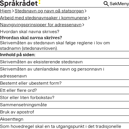
HOPP
Søk
Meny
TIL
Hjem
Stedsnavn og navn på statsorgan
HOVEDINNHOLD
Arbeid med stedsnavnsaker i kommunene
Navngivingsprinsipper for adressenavn
Hvordan skal navna skrives?
Hvordan skal navna skrives?
Skrivemåten av stedsnavn skal følge reglene i lov om
stadnamn (stedsnavnloven).
Skrivemåten av eksisterende stedsnavn
Skrivemåten av utenlandske navn og personnavn i
adressenavn
Bestemt eller ubestemt form?
Ett eller flere ord?
Stor eller liten forbokstav?
Sammensetningsmåte
Bruk av apostrof
Aksenttegn
Som hovedregel skal en ta utgangspunkt i det tradisjonelle