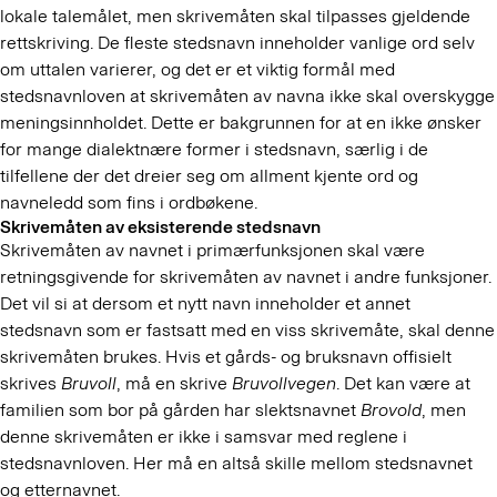
lokale talemålet, men skrivemåten skal tilpasses gjeldende
rettskriving. De fleste stedsnavn inneholder vanlige ord selv
om uttalen varierer, og det er et viktig formål med
stedsnavnloven at skrivemåten av navna ikke skal overskygge
meningsinnholdet. Dette er bakgrunnen for at en ikke ønsker
for mange dialektnære former i stedsnavn, særlig i de
tilfellene der det dreier seg om allment kjente ord og
navneledd som fins i ordbøkene.
Skrivemåten av eksisterende stedsnavn
Skrivemåten av navnet i primærfunksjonen skal være
retningsgivende for skrivemåten av navnet i andre funksjoner.
Det vil si at dersom et nytt navn inneholder et annet
stedsnavn som er fastsatt med en viss skrivemåte, skal denne
skrivemåten brukes. Hvis et gårds- og bruksnavn offisielt
skrives
Bruvoll
, må en skrive
Bruvollvegen
. Det kan være at
familien som bor på gården har slektsnavnet
Brovold
, men
denne skrivemåten er ikke i samsvar med reglene i
stedsnavnloven. Her må en altså skille mellom stedsnavnet
og etternavnet.