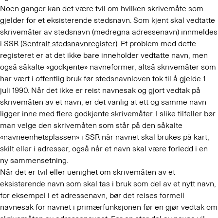
Noen ganger kan det være tvil om hvilken skrivemåte som
gjelder for et eksisterende stedsnavn. Som kjent skal vedtatte
skrivemåter av stedsnavn (medregna adressenavn) innmeldes
i SSR (
Sentralt stedsnavnregister
). Et problem med dette
registeret er at det ikke bare inneholder vedtatte navn, men
også såkalte «godkjente» navneformer, altså skrivemåter som
har vært i offentlig bruk før stedsnavnloven tok til å gjelde 1.
juli 1990. Når det ikke er reist navnesak og gjort vedtak på
skrivemåten av et navn, er det vanlig at ett og samme navn
ligger inne med flere godkjente skrivemåter. I slike tilfeller bør
man velge den skrivemåten som står på den såkalte
«navneenhetsplassen» i SSR når navnet skal brukes på kart,
skilt eller i adresser, også når et navn skal være forledd i en
ny sammensetning.
Når det er tvil eller uenighet om skrivemåten av et
eksisterende navn som skal tas i bruk som del av et nytt navn,
for eksempel i et adressenavn, bør det reises formell
navnesak for navnet i primærfunksjonen før en gjør vedtak om