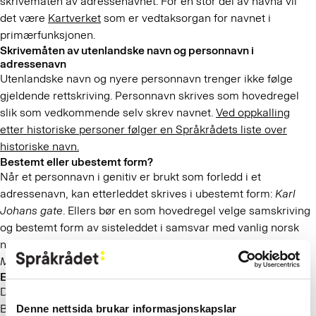
skrivemåten av adressenavnet. For en stor del av navna vil
det være
Kartverket
som er vedtaksorgan for navnet i
primærfunksjonen.
Skrivemåten av utenlandske navn og personnavn i
adressenavn
Utenlandske navn og nyere personnavn trenger ikke følge
gjeldende rettskriving. Personnavn skrives som hovedregel
slik som vedkommende selv skrev navnet.
Ved oppkalling
etter historiske personer følger en Språkrådets liste over
historiske navn.
Bestemt eller ubestemt form?
Når et personnavn i genitiv er brukt som forledd i et
adressenavn, kan etterleddet skrives i ubestemt form:
Karl
Johans gate
. Ellers bør en som hovedregel velge samskriving
og bestemt form av sisteleddet i samsvar med vanlig norsk
navnelaging:
Gamleveien
,
Grünerløkka
,
Valebjørgsbryggja
,
Myrsletta
,
Vøyenalleen
.
Ett eller flere ord?
De fleste norske stedsnavn både skrives og uttales i ett ord.
Blant gatenavna er det imidlertid en viss tradisjon for
Denne nettsida brukar informasjonskapslar