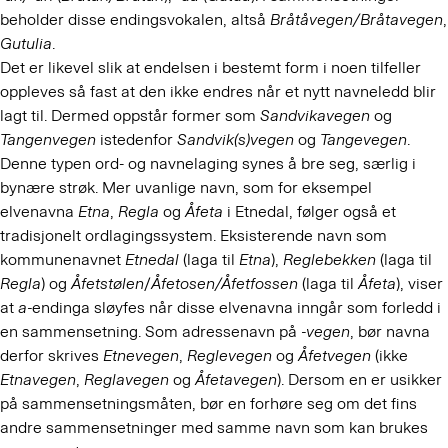
beholder disse endingsvokalen, altså
Bråtåvegen/Bråtavegen
,
Gutulia
.
Det er likevel slik at endelsen i bestemt form i noen tilfeller
oppleves så fast at den ikke endres når et nytt navneledd blir
lagt til. Dermed oppstår former som
Sandvikavegen
og
Tangenvegen
istedenfor
Sandvik(s)vegen
og
Tangevegen
.
Denne typen ord- og navnelaging synes å bre seg, særlig i
bynære strøk. Mer uvanlige navn, som for eksempel
elvenavna
Etna
,
Regla
og
Åfeta
i Etnedal, følger også et
tradisjonelt ordlagingssystem. Eksisterende navn som
kommunenavnet
Etnedal
(laga til
Etna
),
Reglebekken
(laga til
Regla
) og
Åfetstølen
/
Åfetosen/Åfetfossen
(laga til
Åfeta
), viser
at
a-
endinga sløyfes når disse elvenavna inngår som forledd i
en sammensetning. Som adressenavn på
-vegen
, bør navna
derfor skrives
Etnevegen
,
Reglevegen
og
Åfetvegen
(ikke
Etnavegen
,
Reglavegen
og
Åfetavegen
). Dersom en er usikker
på sammensetningsmåten, bør en forhøre seg om det fins
andre sammensetninger med samme navn som kan brukes