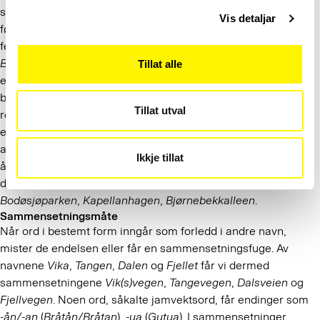
stor forbokstav. Ved løse sammensetninger skal bare det
Vis detaljar
første ordet ha stor bokstav når resten av navnet er et
fellesnavn i ubestemt form:
Øraker allé
,
Nedre gate
.
Bodøsjøen Park
,
Kapellanens Hage
og
Bjørnebekk
Allé
er
Tillat alle
eksempler på navn som private utbyggere har markedsført
boligprosjekter med. Disse navna bryter med vanlig
Tillat utval
rettskriving ettersom etterleddet har stor bokstav uten at det
er et egennavn. I slike tilfeller tilrår stedsnavntjenesten alltid
at en bruker liten bokstav i etterleddet. Dersom det er aktuelt
Ikkje tillat
å ta i bruk disse navna som offisielle adressenavn, bør en
dessuten vurdere samskriving og bestemt form:
Bodøsjøparken
,
Kapellanhagen
,
Bjørnebekkalleen
.
Sammensetningsmåte
Når ord i bestemt form inngår som forledd i andre navn,
mister de endelsen eller får en sammensetningsfuge. Av
navnene
Vika
,
Tangen
,
Dalen
og
Fjellet
får vi dermed
sammensetningene
Vik(s)vegen
,
Tangevegen
,
Dalsveien
og
Fjellvegen
. Noen ord, såkalte jamvektsord, får endinger som
-
ån/-an
(
Bråtån/Bråtan
),
-ua
(
Gutua
). I sammensetninger