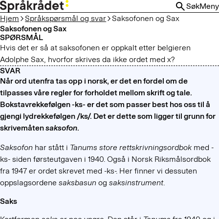
HOPP
Søk
Meny
TIL
Hjem
Språkspørsmål og svar
Saksofonen og Sax
HOVEDINNHOLD
Saksofonen og Sax
SPØRSMÅL
Hvis det er så at saksofonen er oppkalt etter belgieren
Adolphe Sax, hvorfor skrives da ikke ordet med x?
SVAR
Når ord utenfra tas opp i norsk, er det en fordel om de
tilpasses våre regler for forholdet mellom skrift og tale.
Bokstavrekkefølgen -ks- er det som passer best hos oss til å
gjengi lydrekkefølgen /ks/. Det er dette som ligger til grunn for
skrivemåten
saksofon
.
Saksofon
har stått i
Tanums store rettskrivningsordbok
med -
ks- siden førsteutgaven i 1940. Også i Norsk Riksmålsordbok
fra 1947 er ordet skrevet med -ks-. Her finner vi dessuten
oppslagsordene
saksbasun
og
saksinstrument
.
Saks