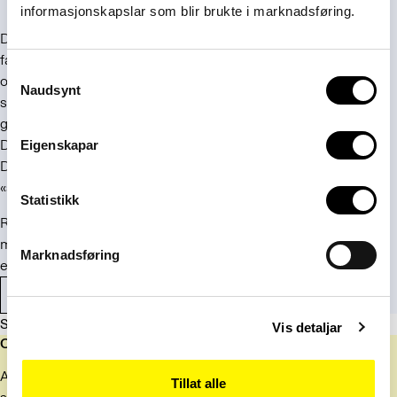
susafon
(etter amerikaneren J.Ph. Sousa)
informasjonskapslar som blir brukte i marknadsføring.
Det er ikke rart om de som har spesialkunnskap om et
fagområde og dermed kjenner til den aktuelle
Consent
opphavspersonen, foretrekker en mer etymologisk
Naudsynt
Selection
skrivemåte. Men lista ovenfor viser at dette vanskelig kan
gjøres til en gyllen regel. Legg forresten merke til
susafon
:
Dette ordet fikk fornorsket skrivemåte senere enn saksofon.
Eigenskapar
Det er ikke så rart, med tanke på at ordet er mer forbeholdt
«spesialister» som kjenner til oppfinneren av instrumentet.
Statistikk
Rene sammensetninger med personnavn som førsteledd er
mindre utsatt for endring. Det samme gjelder ord som vekker
Marknadsføring
en forestilling om personen hos de fleste språkbrukerne.
Importord og skrivemåte
Sist oppdatert: 1. januar 2024
Vis detaljar
Om basen
Artiklene i svarbasen er skrevet av rådgivere i Språkrådets
Tillat alle