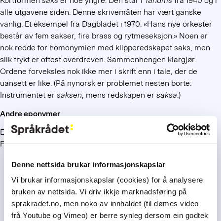
Kortformen
saks
er noe yngre. Den står i
Tanums
fra 1940 og i
alle utgavene siden. Denne skrivemåten har vært ganske
vanlig. Et eksempel fra Dagbladet i 1970: «Hans nye orkester
består av fem sakser, fire brass og rytmeseksjon.» Noen er
nok redde for homonymien med klipperedskapet saks, men
slik frykt er oftest overdreven. Sammenhengen klargjør.
Ordene forveksles nok ikke mer i skrift enn i tale, der de
uansett er like. (På nynorsk er problemet nesten borte:
Instrumentet er
saksen
, mens redskapen er
saksa
.)
Andre eponymer
En god del ord er eponymer, det vi si laget av egennavn.
Foruten
saksofon
kan disse nevnes her:
fuksia
(etter den tyske botanikeren Leonard Fuchs)
Denne nettsida brukar informasjonskapslar
nikotin
(etter franskmannen Jean Nicot)
Vi brukar informasjonskapslar (cookies) for å analysere
giljotin
(etter franskmannen Joseph Ignace Guillotin)
bruken av nettsida. Vi driv ikkje marknadsføring på
silhuett
(etter franskmannen Étienne de Silhouette)
sprakradet.no, men noko av innhaldet (til dømes video
makadam
(etter skotten J.L. McAdam)
frå Youtube og Vimeo) er berre synleg dersom ein godtek