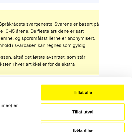
 Språkrådets svartjeneste. Svarene er basert på
e 10–15 årene. De fleste artiklene er satt
mne, og spørsmålsstillerne er anonymisert.
 innhold i svarbasen kan regnes som gyldig.
ressen, altså det første avsnittet, som står
ksten i hver artikkel er for de ekstra
Tillat alle
Kontakt
22 54 19 50
Vimeo) er
Tillat utval
post@sprakradet.no
Personvern
Ikkje tillat