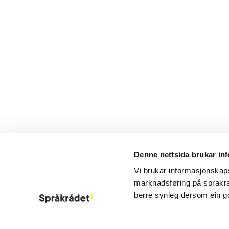
Denne nettsida brukar in
Aktuelt
Vi brukar informasjonskapsl
Om Språkrådet
marknadsføring på sprakra
Kontakt
berre synleg dersom ein g
Meld deg på ny
Information in 