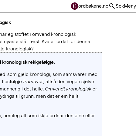
ordbøkene.no
Søk
Meny
ogisk
ar eg stoffet i omvend kronologisk
et nyaste står først. Kva er ordet for denne
je-kronologisk?
 kronologisk rekkjefølgje.
med ‘som gjeld kronologi, som samsvarer med
i tidsfølgje
framover
, altså den vegen sjølve
samanheng i det heile.
Omvendt kronologisk
er
tydinga til grunn, men det er ein heilt
, nemleg alt som ikkje ordnar den eine eller