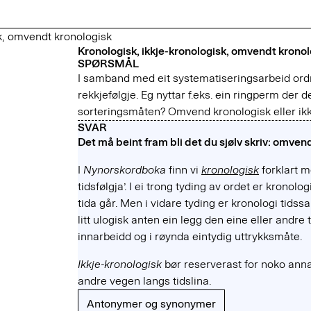
sk, omvendt kronologisk
Kronologisk, ikkje-kronologisk, omvendt kronol
SPØRSMÅL
I samband med eit systematiseringsarbeid ordn
rekkjefølgje. Eg nyttar f.eks. ein ringperm der d
sorteringsmåten? Omvend kronologisk eller ikk
SVAR
Det må beint fram bli det du sjølv skriv: omvend
I
Nynorskordboka
finn vi
kronologisk
forklart 
tidsfølgja’. I ei trong tyding av ordet er kronolog
tida går. Men i vidare tyding er kronologi tids
litt ulogisk anten ein legg den eine eller andre 
innarbeidd og i røynda eintydig uttrykksmåte.
Ikkje-kronologisk
bør reserverast for noko anna
andre vegen langs tidslina.
Antonymer og synonymer