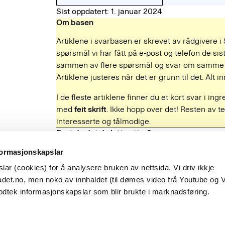
Sist oppdatert: 1. januar 2024
Om basen
Artiklene i svarbasen er skrevet av rådgivere i
spørsmål vi har fått på e-post og telefon de sist
sammen av flere spørsmål og svar om samme e
Artiklene justeres når det er grunn til det. Alt
I de fleste artiklene finner du et kort svar i ing
med
feit skrift
. Ikke hopp over det! Resten av te
interesserte og tålmodige.
Fant du det du lette etter?
Ja
Nei
formasjonskapslar
ar (cookies) for å analysere bruken av nettsida. Vi driv ikkje
Besøksadresse
det.no, men noko av innhaldet (til dømes video frå Youtube og 
Observatoriegata 1 B
odtek informasjonskapslar som blir brukte i marknadsføring.
Oslo
hetsbrev
English