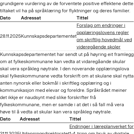
grundigere vurdering av de forventete positive effektene dette
tiltaket vil ha på språklæring for flyktninger og deres familier.
Dato
Adressat
Tittel
Forslag om endringer i
opplæringslovens regler
28.11.2025
Kunnskapsdepartementet
om skriftlig hovedmål ved
videregående skoler
Kunnskapsdepartementet har sendt ut på høyring eit framlegg
om at fylkeskommunane kan vedta at vidaregåande skular
skal vera språkleg nøytrale. I den noverande opplæringslova
skal fylkeskommunane vedta forskrift om at skulane skal nytta
anten nynorsk eller bokmål i skriftleg opplæring og i
kommunikasjon med elevar og foreldre. Språkrådet meiner
det ikkje er naudsynt med slike forskrifter frå
fylkeskommunane, men er samde i at det i så fall må vera
høve til å vedta at skular kan vera språkleg nøytrale.
Dato
Adressat
Tittel
Endringer i læreplanverket for
21.11.2025
Utdanningsdirektoratet
1.-4. trinn om bruk av digitale