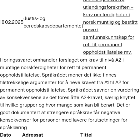
utlendingsforskriften –
krav om ferdigheter i
Justis- og
18.02.2025
norsk muntlig og bestått
beredskapsdepartementet
prøve i
samfunnskunnskap for
rett til permanent
oppholdstillatelse mv.
Høringssvaret omhandler forslaget om krav til nivå A2 i
muntlige norskferdigheter for rett til permanent
oppholdstillatelse. Språkrådet mener det ikke finnes
tilstrekkelige argumenter for å heve kravet fra A1 til A2 for
permanent oppholdstillatelse. Språkrådet savner en vurdering
av konsekvensene av det foreslåtte A2-kravet, særlig knyttet
til hvilke grupper og hvor mange som kan bli berørt. Det er
godt dokumentert at strengere språkkrav får negative
konsekvenser for personer med lavere forutsetninger for
språklæring.
Dato
Adressat
Tittel