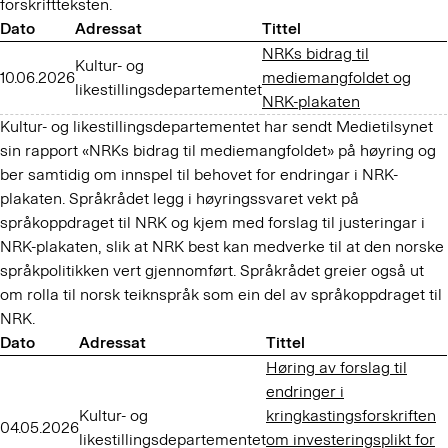
forskriftteksten.
Dato
Adressat
Tittel
NRKs bidrag til
Kultur- og
10.06.2026
mediemangfoldet og
likestillingsdepartementet
NRK-plakaten
Kultur- og likestillingsdepartementet har sendt Medietilsynet
sin rapport «NRKs bidrag til mediemangfoldet» på høyring og
ber samtidig om innspel til behovet for endringar i NRK-
plakaten. Språkrådet legg i høyringssvaret vekt på
språkoppdraget til NRK og kjem med forslag til justeringar i
NRK-plakaten, slik at NRK best kan medverke til at den norske
språkpolitikken vert gjennomført. Språkrådet greier også ut
om rolla til norsk teiknspråk som ein del av språkoppdraget til
NRK.
Dato
Adressat
Tittel
Høring av forslag til
endringer i
Kultur- og
kringkastingsforskriften
04.05.2026
likestillingsdepartementet
om investeringsplikt for