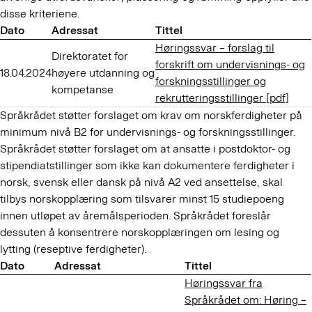
disse kriteriene.
Dato
Adressat
Tittel
Høringssvar – forslag til
Direktoratet for
forskrift om undervisnings- og
18.04.2024
høyere utdanning og
forskningsstillinger og
kompetanse
rekrutteringsstillinger [pdf]
Språkrådet støtter forslaget om krav om norskferdigheter på
minimum nivå B2 for undervisnings- og forskningsstillinger.
Språkrådet støtter forslaget om at ansatte i postdoktor- og
stipendiatstillinger som ikke kan dokumentere ferdigheter i
norsk, svensk eller dansk på nivå A2 ved ansettelse, skal
tilbys norskopplæring som tilsvarer minst 15 studiepoeng
innen utløpet av åremålsperioden. Språkrådet foreslår
dessuten å konsentrere norskopplæringen om lesing og
lytting (reseptive ferdigheter).
Dato
Adressat
Tittel
Høringssvar fra
Språkrådet om: Høring –