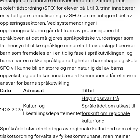
Forslaget om å innføre en lovfestet rett til 12 timer gratis
skolefritidsordning (SFO) for elever på 1. til 3. trinn innebærer
en ytterligere formalisering av SFO som en integrert del av
opplæringssektoren. Ved systemendringer i
opplæringssektoren går det fram av proposisjonen til
språkloven at det må gjøres språkpolitiske vurderinger som
tar hensyn til ulike språklige mindretall. Lovforslaget berører
barn som fremdeles er i en tidlig fase i språkutviklingen, og
barna har en rekke språklige rettigheter i barnehage og skole.
SFO vil kunne bli en større og mer naturlig del av barns
oppvekst, og dette kan innebære at kommunene får et større
ansvar for barns språkutvikling.
Dato
Adressat
Tittel
Høyringssvar frå
Kultur- og
Språkrådet om utkast til
14.03.2025
likestillingsdepartementet
forskrift om regionale
kulturfond
Språkrådet stør etableringa av regionale kulturfond som ei ny
tilskotsordning forvalta av fylkeskommunane, men meiner