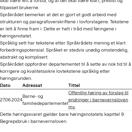
skal være lett å forstå, og at det skal være klart, presist og
tilpasset brukerne.
Språkrådet bemerker at det er gjort et godt arbeid med
strukturen og paragrafoverskriftene i lovforslagene. Tekstene
er lett å finne fram i. Dette er helt i tråd med føringene i
høringsnotatet.
Språklig sett har tekstene etter Språkrådets mening et klart
forbedringspotensial. Språket er stedvis unødig omstendelig,
abstrakt og komplisert.
Språkrådet oppfordrer departementet til å sette av nok tid til å
korrigere og kvalitetssikre lovtekstene språklig etter
høringsrunden.
Dato
Adressat
Tittel
Offentlig høring av forslag til
Barne- og
27.06.2024
endringer i barnevernsloven
familiedepartementet
mv.
Dette høringssvaret gjelder bare høringsnotatets kapittel 9:
Begrepsbruk i barnevernsloven.