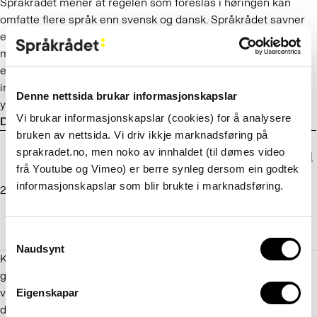
Språkrådet mener at regelen som foreslås i høringen kan
omfatte flere språk enn svensk og dansk. Språkrådet savner
en mer konkret vurdering av hva Utdanningsdirektoratet
mener er vesentlig for norskfaget. Videre savner Språkrådet
en mer konkret vurdering av hva et annet lands språkfag må
inneholde for å kunne tilsvare norskfaget for vg2 i
Denne nettsida brukar informasjonskapslar
yrkesfaglige utdanningsprogram.
Vi brukar informasjonskapslar (cookies) for å analysere
Dato
Adressat
Tittel
bruken av nettsida. Vi driv ikkje marknadsføring på
Høyringssvar frå
sprakradet.no, men noko av innhaldet (til dømes video
Språkrådet om forslag til
frå Youtube og Vimeo) er berre synleg dersom ein godtek
endringar i forskrift om
Kultur- og
informasjonskapslar som blir brukte i marknadsføring.
29.04.2025
innovasjons- og
likestillingsdepartementet
utviklingstilskot til
nyheits- og
Consent
aktualitetsmedium
Naudsynt
Selection
Kultur- og likestillingsdepartementet føreslår å endra dei
generelle vilkåra i § 2 av forskrifta og knyta dei opp mot
verkeområdet for medieansvarslova. Språkrådet oppmodar
Eigenskapar
departementet til å spesifisera språklege vilkår i § 2 slik at