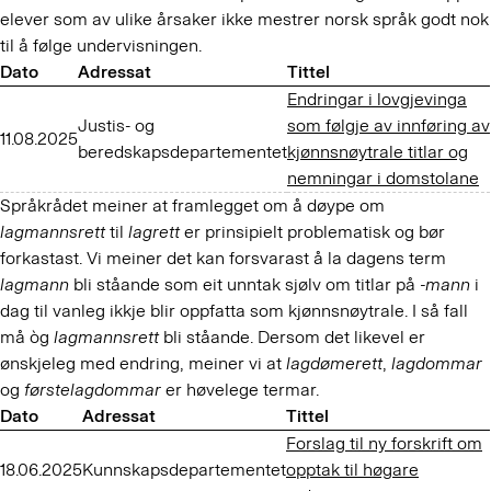
elever som av ulike årsaker ikke mestrer norsk språk godt nok
til å følge undervisningen.
Dato
Adressat
Tittel
Endringar i lovgjevinga
Justis- og
som følgje av innføring av
11.08.2025
beredskapsdepartementet
kjønnsnøytrale titlar og
nemningar i domstolane
Språkrådet meiner at framlegget om å døype om
lagmannsrett
til
lagrett
er prinsipielt problematisk og bør
forkastast. Vi meiner det kan forsvarast å la dagens term
lagmann
bli ståande som eit unntak sjølv om titlar på
-mann
i
dag til vanleg ikkje blir oppfatta som kjønnsnøytrale. I så fall
må òg
lagmannsrett
bli ståande. Dersom det likevel er
ønskjeleg med endring, meiner vi at
lagdømerett
,
lagdommar
og
førstelagdommar
er høvelege termar.
Dato
Adressat
Tittel
Forslag til ny forskrift om
18.06.2025
Kunnskapsdepartementet
opptak til høgare