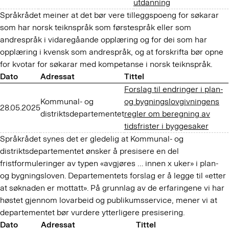
utdanning
Språkrådet meiner at det bør vere tilleggspoeng for søkarar
som har norsk teiknspråk som førstespråk eller som
andrespråk i vidaregåande opplæring og for dei som har
opplæring i kvensk som andrespråk, og at forskrifta bør opne
for kvotar for søkarar med kompetanse i norsk teiknspråk.
Dato
Adressat
Tittel
Forslag til endringer i plan-
Kommunal- og
og bygningslovgivningens
28.05.2025
distriktsdepartementet
regler om beregning av
tidsfrister i byggesaker
Språkrådet synes det er gledelig at Kommunal- og
distriktsdepartementet ønsker å presisere en del
fristformuleringer av typen «avgjøres … innen x uker» i plan-
og bygningsloven. Departementets forslag er å legge til «etter
at søknaden er mottatt». På grunnlag av de erfaringene vi har
høstet gjennom lovarbeid og publikumsservice, mener vi at
departementet bør vurdere ytterligere presisering.
Dato
Adressat
Tittel