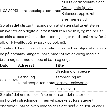
NOU skjermbrukutvalget
Det digitale (i) livet
11.02.2025
Kunnskapsdepartementet
Balansert oppvekst i
skjermenes tid
Språkrådet støttar tilrådinga om at staten skal ta eit større
ansvar for den digitale infrastrukturen i skulen, og meiner at
eit slikt arbeid må inkludere retningslinjer med språkkrav for å
sikre lik kvalitet på nynorsk og bokmål.
Språkrådet meiner at dei positive verknadene skjermbruk kan
ha på språkutviklinga til barn, viser at det er viktig med eit
breitt digitalt medietilbod til barn og unge.
Dato
Adressat
Tittel
Utredning om bedre
Barne- og
samordning av
03.01.2025
familiedepartementet
barnevernsloven og
barneloven
Språkrådet ønsker ikke å kommentere det materielle
innholdet i utredningen, men vil påpeke at forslagene til
endringer i barneloven inneholder flere språklige feil. Vi viser i