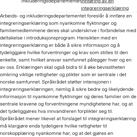
inkluderingsdepartementet
innføring av en
integreringserklæring
Arbeids- og inkluderingsdepartementet foreslår å innføre en
integreringserklæring som nyankomne flyktninger og
familiemedlemmene deres skal underskrive i forbindelse med
deltakelse i introduksjonsprogram. Hensikten med en
integreringserklæring er både å sikre informasjon og å
tydeliggjøre hvilke forventninger og krav som stilles til den
enkelte, samt hvilket ansvar samfunnet pålegger hver og en
av oss. Erklæringen skal også bidra til å øke bevisstheten
omkring viktige rettigheter og plikter som er sentrale i det
norske samfunnet. Språkrådet støtter intensjonen i
integreringserklæringen, nemlig å sikre bedre og likelydende
informasjon til nyankomne flyktninger og deres familier om de
sentrale kravene og forventningene myndighetene har, og at
det tydeliggjøres hva innvandreren forplikter seg til.
Språkrådet mener likevel at forslaget til integreringserklæring
må klargjøre enda tydeligere hvilke rettigheter til
norskopplæring nyankomne har, og at det gjøres en