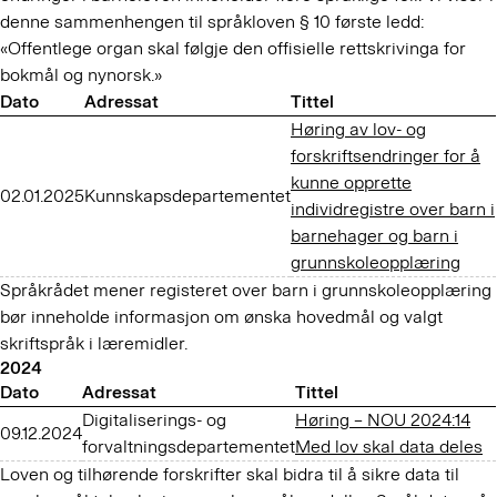
denne sammenhengen til språkloven § 10 første ledd:
«Offentlege organ skal følgje den offisielle rettskrivinga for
bokmål og nynorsk.»
Dato
Adressat
Tittel
Høring av lov- og
forskriftsendringer for å
kunne opprette
02.01.2025
Kunnskapsdepartementet
individregistre over barn i
barnehager og barn i
grunnskoleopplæring
Språkrådet mener registeret over barn i grunnskoleopplæring
bør inneholde informasjon om ønska hovedmål og valgt
skriftspråk i læremidler.
2024
Dato
Adressat
Tittel
Digitaliserings- og
Høring – NOU 2024:14
09.12.2024
forvaltningsdepartementet
Med lov skal data deles
Loven og tilhørende forskrifter skal bidra til å sikre data til