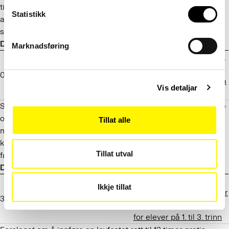
tilskotsordninga vert avgrensa til å gjelda nyheits- og
Statistikk
aktualitetsmedium som hovudsakleg publiserer på eit språk
som er omfatta av språklova.
Dato
Adressat
Tittel
Marknadsføring
Direktoratet for
Forslag til forskrift om endringer i
høyere
universitets- og
08.04.2025
utdanning og
høyskoleforskriften (ansettelse på
Vis detaljar
kompetanse
innstegsvilkår)
Språkrådet støtter forslaget om å videreføre at universitetene
og høyskolene skal gi den som ansettes på innstegsvilkår,
Tillat alle
mulighet til å opparbeide seg de norskferdighetene som
kreves for å bli tilkjent kompetanse som henholdsvis
Tillat utval
førsteamanuensis eller professor.
Dato
Adressat
Tittel
Høring av forslag om å
Ikkje tillat
lovfeste en rett til 12 timer
31.03.2025
Kunnskapsdepartementet
gratis skolefritidsordning
for elever på 1. til 3. trinn