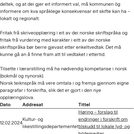
deltek, og at dei gjer eit informert val, må kommunen òg
informere om kva språklege konsekvensar eit skifte kan ha –
lokalt og regionalt.
Fritak frå skriveopplæring i eit av dei norske skriftspråka og
fritak frå vurdering med karakter i eitt av dei norske
skriftspråka bør berre gjevast etter enkeltvedtak. Det må
kunne gå an å finne fram att til vedtaket i ettertid.
Tilsette i lærarstilling må ha nødvendig kompetanse i norsk
(bokmål og nynorsk).
Norsk teiknspråk må vere omtala i og fremja gjennom eigne
paragrafar i forskrifta, slik det er gjort i den nye
opplæringslova.
Dato
Addresat
Tittel
Høring – forslag til
Kultur- og
endringer i forskrift om
12.02.2024
likestillingsdepartementet
tilskudd til lokale lyd- og
bildemedier