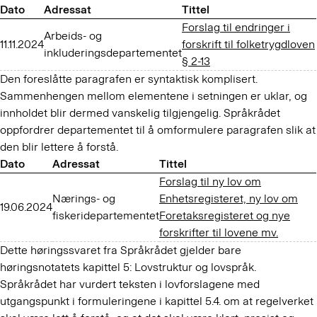
Dato
Adressat
Tittel
Forslag til endringer i
Arbeids- og
11.11.2024
forskrift til folketrygdloven
inkluderingsdepartementet
§ 2-13
Den foreslåtte paragrafen er syntaktisk komplisert.
Sammenhengen mellom elementene i setningen er uklar, og
innholdet blir dermed vanskelig tilgjengelig. Språkrådet
oppfordrer departementet til å omformulere paragrafen slik at
den blir lettere å forstå.
Dato
Adressat
Tittel
Forslag til ny lov om
Nærings- og
Enhetsregisteret, ny lov om
19.06.2024
fiskeridepartementet
Foretaksregisteret og nye
forskrifter til lovene mv.
Dette høringssvaret fra Språkrådet gjelder bare
høringsnotatets kapittel 5: Lovstruktur og lovspråk.
Språkrådet har vurdert teksten i lovforslagene med
utgangspunkt i formuleringene i kapittel 5.4. om at regelverket