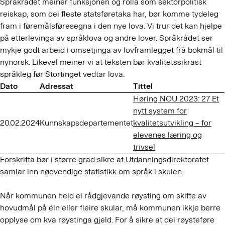
Språkrådet meiner funksjonen og rolla som sektorpolitisk
reiskap, som dei fleste statsføretaka har, bør komme tydeleg
fram i føremålsføresegna i den nye lova. Vi trur det kan hjelpe
på etterlevinga av språklova og andre lover. Språkrådet ser
mykje godt arbeid i omsetjinga av lovframlegget frå bokmål til
nynorsk. Likevel meiner vi at teksten bør kvalitetssikrast
språkleg før Stortinget vedtar lova.
Dato
Adressat
Tittel
Høring NOU 2023: 27 Et
nytt system for
20.02.2024
Kunnskapsdepartementet
kvalitetsutvikling – for
elevenes læring og
trivsel
Forskrifta bør i større grad sikre at Utdanningsdirektoratet
samlar inn nødvendige statistikk om språk i skulen.
Når kommunen held ei rådgjevande røysting om skifte av
hovudmål på éin eller fleire skular, må kommunen ikkje berre
opplyse om kva røystinga gjeld. For å sikre at dei røysteføre