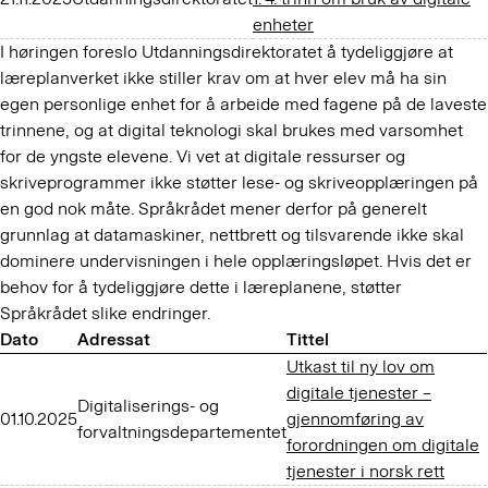
enheter
I høringen foreslo Utdanningsdirektoratet å tydeliggjøre at
læreplanverket ikke stiller krav om at hver elev må ha sin
egen personlige enhet for å arbeide med fagene på de laveste
trinnene, og at digital teknologi skal brukes med varsomhet
for de yngste elevene. Vi vet at digitale ressurser og
skriveprogrammer ikke støtter lese- og skriveopplæringen på
en god nok måte. Språkrådet mener derfor på generelt
grunnlag at datamaskiner, nettbrett og tilsvarende ikke skal
dominere undervisningen i hele opplæringsløpet. Hvis det er
behov for å tydeliggjøre dette i læreplanene, støtter
Språkrådet slike endringer.
Dato
Adressat
Tittel
Utkast til ny lov om
digitale tjenester –
Digitaliserings- og
01.10.2025
gjennomføring av
forvaltningsdepartementet
forordningen om digitale
tjenester i norsk rett