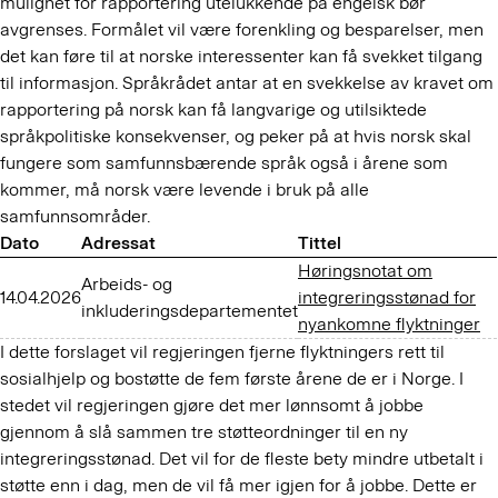
mulighet for rapportering utelukkende på engelsk bør
avgrenses. Formålet vil være forenkling og besparelser, men
det kan føre til at norske interessenter kan få svekket tilgang
til informasjon. Språkrådet antar at en svekkelse av kravet om
rapportering på norsk kan få langvarige og utilsiktede
språkpolitiske konsekvenser, og peker på at hvis norsk skal
fungere som samfunnsbærende språk også i årene som
kommer, må norsk være levende i bruk på alle
samfunnsområder.
Dato
Adressat
Tittel
Høringsnotat om
Arbeids- og
14.04.2026
integreringsstønad for
inkluderingsdepartementet
nyankomne flyktninger
I dette forslaget vil regjeringen fjerne flyktningers rett til
sosialhjelp og bostøtte de fem første årene de er i Norge. I
stedet vil regjeringen gjøre det mer lønnsomt å jobbe
gjennom å slå sammen tre støtteordninger til en ny
integreringsstønad. Det vil for de fleste bety mindre utbetalt i
støtte enn i dag, men de vil få mer igjen for å jobbe. Dette er