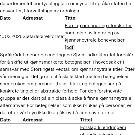
departementet bør tydeleggjera omsynet til språka staten har
ansvar for, i forvaltninga av ordninga.
Dato
Adressat
Tittel
Forslag om endring i forskrifter
som følge av innføring av
10.03.2025
Sjøfartsdirektoratet
kjønnsnøytrale benevnelser
[pdf]
Språkrådet mener de endringene Sjøfartsdirektoratet foreslår
for å skifte ut kjønnsmarkerte betegnelser, i hovedsak er i
samsvar med Stortingets vedtak om kjønnsnøytrale titler. Etter
vår mening er det grunn til å skille klart mellom betegnelser
som brukes om personer (f.eks. titler), og betegnelser på
konkrete ting eller abstrakte forhold. For den førstnevnte
gruppa er det klart på sin plass å søke å finne kjønnsnøytrale
alternativer. For betegnelser som ikke brukes på personer, er
det etter vårt syn ikke like påkrevd å finne nye termer.
Dato
Adressat
Tittel
Forslag til endringer i
utlendingsloven og