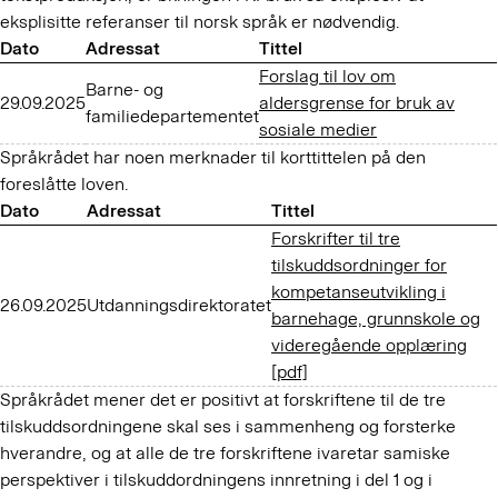
eksplisitte referanser til norsk språk er nødvendig.
Dato
Adressat
Tittel
Forslag til lov om
Barne- og
29.09.2025
aldersgrense for bruk av
familiedepartementet
sosiale medier
Språkrådet har noen merknader til korttittelen på den
foreslåtte loven.
Dato
Adressat
Tittel
Forskrifter til tre
tilskuddsordninger for
kompetanseutvikling i
26.09.2025
Utdanningsdirektoratet
barnehage, grunnskole og
videregående opplæring
[pdf]
Språkrådet mener det er positivt at forskriftene til de tre
tilskuddsordningene skal ses i sammenheng og forsterke
hverandre, og at alle de tre forskriftene ivaretar samiske
perspektiver i tilskuddordningens innretning i del 1 og i