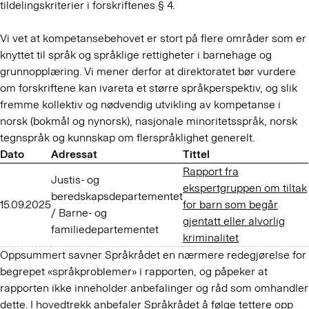
tildelingskriterier i forskriftenes § 4.
Vi vet at kompetansebehovet er stort på flere områder som er
knyttet til språk og språklige rettigheter i barnehage og
grunnopplæring. Vi mener derfor at direktoratet bør vurdere
om forskriftene kan ivareta et større språkperspektiv, og slik
fremme kollektiv og nødvendig utvikling av kompetanse i
norsk (bokmål og nynorsk), nasjonale minoritetsspråk, norsk
tegnspråk og kunnskap om flerspråklighet generelt.
Dato
Adressat
Tittel
Rapport fra
Justis- og
ekspertgruppen om tiltak
beredskapsdepartementet
15.09.2025
for barn som begår
/ Barne- og
gjentatt eller alvorlig
familiedepartementet
kriminalitet
Oppsummert savner Språkrådet en nærmere redegjørelse for
begrepet «språkproblemer» i rapporten, og påpeker at
rapporten ikke inneholder anbefalinger og råd som omhandler
dette. I hovedtrekk anbefaler Språkrådet å følge tettere opp