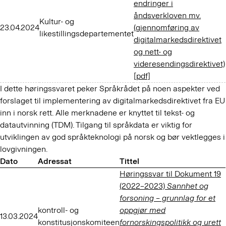
endringer i
åndsverkloven mv.
Kultur- og
23.04.2024
(gjennomføring av
likestillingsdepartementet
digitalmarkedsdirektivet
og nett- og
videresendingsdirektivet)
[pdf]
I dette høringssvaret peker Språkrådet på noen aspekter ved
forslaget til implementering av digitalmarkedsdirektivet fra EU
inn i norsk rett. Alle merknadene er knyttet til tekst- og
datautvinning (TDM). Tilgang til språkdata er viktig for
utviklingen av god språkteknologi på norsk og bør vektlegges i
lovgivningen.
Dato
Adressat
Tittel
Høringssvar til Dokument 19
(2022–2023)
Sannhet og
forsoning – grunnlag for et
kontroll- og
oppgjør med
13.03.2024
konstitusjonskomiteen
fornorskingspolitikk og urett