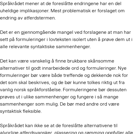
Språkrådet mener at de foreslåtte endringene har en del
uheldige implikasjoner. Mest problematisk er forslaget om
endring av atferdstermen.
Det er en gjennomgående mangel ved forslagene at man har
sett på formuleringer i lovteksten isolert uten å prøve dem ut i
alle relevante syntaktiske sammenhenger.
Det kan være vanskelig å finne brukbare skånsomme
alternativer til godt innarbeidede ord og formuleringer. Nye
formuleringer bør være både treffende og dekkende nok for
det som skal beskrives, og de bør kunne tolkes riktig ut fra
vanlig norsk språkforståelse. Formuleringene bør dessuten
prøves ut i ulike sammenhenger og fungere i så mange
sammenhenger som mulig. De bør med andre ord være
syntaktisk fleksible.
Språkrådet kan ikke se at de foreslåtte alternativene til
alvorlige atferdsvansker
,
plassering
og
rømming
oppfyller alle