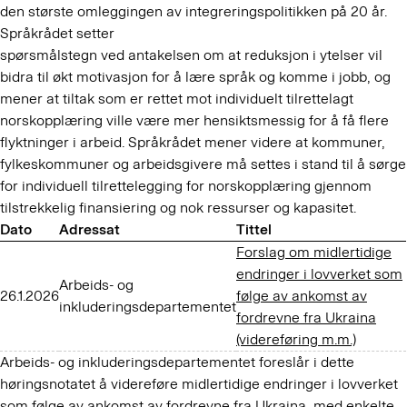
den største omleggingen av integreringspolitikken på 20 år.
Språkrådet setter
spørsmålstegn ved antakelsen om at reduksjon i ytelser vil
bidra til økt motivasjon for å lære språk og komme i jobb, og
mener at tiltak som er rettet mot individuelt tilrettelagt
norskopplæring ville være mer hensiktsmessig for å få flere
flyktninger i arbeid. Språkrådet mener videre at kommuner,
fylkeskommuner og arbeidsgivere må settes i stand til å sørge
for individuell tilrettelegging for norskopplæring gjennom
tilstrekkelig finansiering og nok ressurser og kapasitet.
Dato
Adressat
Tittel
Forslag om midlertidige
endringer i lovverket som
Arbeids- og
26.1.2026
følge av ankomst av
inkluderingsdepartementet
fordrevne fra Ukraina
(videreføring m.m.)
Arbeids- og inkluderingsdepartementet foreslår i dette
høringsnotatet å videreføre midlertidige endringer i lovverket
som følge av ankomst av fordrevne fra Ukraina, med enkelte