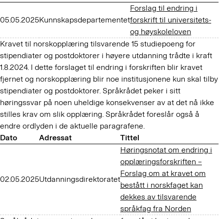
Forslag til endring i
05.05.2025
Kunnskapsdepartementet
forskrift til universitets-
og høyskoleloven
Kravet til norskopplæring tilsvarende 15 studiepoeng for
stipendiater og postdoktorer i høyere utdanning trådte i kraft
1.8.2024. I dette forslaget til endring i forskriften blir kravet
fjernet og norskopplæring blir noe institusjonene kun skal tilby
stipendiater og postdoktorer. Språkrådet peker i sitt
høringssvar på noen uheldige konsekvenser av at det nå ikke
stilles krav om slik opplæring. Språkrådet foreslår også å
endre ordlyden i de aktuelle paragrafene.
Dato
Adressat
Tittel
Høringsnotat om endring i
opplæringsforskriften –
Forslag om at kravet om
02.05.2025
Utdanningsdirektoratet
bestått i norskfaget kan
dekkes av tilsvarende
språkfag fra Norden