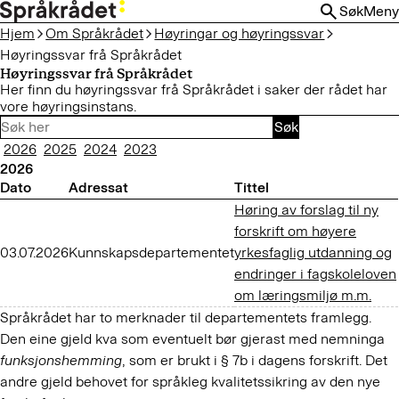
HOPP
Søk
Meny
TIL
Hjem
Om Språkrådet
Høyringar og høyringssvar
HOVEDINNHOLD
Høyringssvar frå Språkrådet
Høyringssvar frå Språkrådet
Her finn du høyringssvar frå Språkrådet i saker der rådet har
vore høyringsinstans.
Søk
2026
2025
2024
2023
2026
Dato
Adressat
Tittel
Høring av forslag til ny
forskrift om høyere
03.07.2026
Kunnskapsdepartementet
yrkesfaglig utdanning og
endringer i fagskoleloven
om læringsmiljø m.m.
Språkrådet har to merknader til departementets framlegg.
Den eine gjeld kva som eventuelt bør gjerast med nemninga
funksjonshemming
, som er brukt i § 7b i dagens forskrift. Det
andre gjeld behovet for språkleg kvalitetssikring av den nye