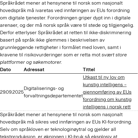
Språkrådet mener at hensynene til norsk som nasjonalt
hovedspråk må ivaretas ved innføringen av EUs forordning
om digitale tjenester. Forordningen griper dypt inn i digitale
arenaer, og der må norsk språk være til stede og tilgjengelig.
Derfor etterlyser Språkrådet at retten til ikke-diskriminering
basert på språk ikke glemmes i beskrivelsen av
grunnleggende rettigheter i formålet med loven, samt i
kravene til risikovurderinger som er retta mot
svært store
plattformer og søkemotorer.
Dato
Adressat
Tittel
Utkast til ny lov om
kunstig intelligens –
Digitaliserings- og
29.09.2025
gjennomføring av EUs
forvaltningsdepartementet
forordning om kunstig
intelligens i norsk rett
Språkrådet mener at hensynene til norsk som nasjonalt
hovedspråk må sikres ved innføringen av EUs KI-forordning.
Selv om språkloven er teknologinøytral og gjelder all
tekstproduksjon, er økningen i KI-bruk så eksplosiv at