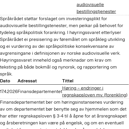
audiovisuelle
bestillingstjenester
Språkrådet støttar forslaget om investeringsplikt for
audiovisuelle bestillingstenester, men peikar på behovet for
tydeleg språkpoli­tisk forankring. I høyringssvaret etterlyser
Språkrådet ei presisering av føremålet om språkleg utvikling
og ei vurdering av dei språkpolitiske konsekvensane av
avgrensingane i definisjonen av norske audiovisuelle verk.
Høyringssvaret inneheld også merknadar om krav om
teksting på både bokmål og nynorsk, og rapportering om
språk.
Dato
Adressat
Tittel
Høring – endringer i
17.4.2026
Finansdepartementet
regnskapsloven mv. (forenkling)
Finansdepartementet ber om høringsinstansenes vurdering
av om departementet bør benytte seg av hjemmelen som det
har etter regnskapsloven § 3-4 til å åpne for at årsregnskapet
og årsberetningen kan være på engelsk, og om en eventuell