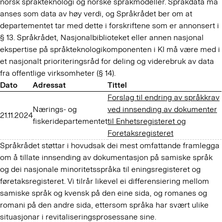
norsk språkteknologi og norske språkmodeller. Språkdata må
anses som data av høy verdi, og Språkrådet ber om at
departementet tar med dette i forskriftene som er annonsert i
§ 13. Språkrådet, Nasjonalbiblioteket eller annen nasjonal
ekspertise på språkteknologikomponenten i KI må være med i
et nasjonalt prioriteringsråd for deling og viderebruk av data
fra offentlige virksomheter (§ 14).
Dato
Adressat
Tittel
Forslag til endring av språkkrav
Nærings- og
ved innsending av dokumenter
21.11.2024
fiskeridepartementet
til Enhetsregisteret og
Foretaksregisteret
Språkrådet støttar i hovudsak dei mest omfattande framlegga
om å tillate innsending av dokumentasjon på samiske språk
og dei nasjonale minoritetsspråka til eningsregisteret og
føretaksregisteret. Vi tilrår likevel ei differensiering mellom
samiske språk og kvensk på den eine sida, og romanes og
romani på den andre sida, ettersom språka har svært ulike
situasjonar i revitaliseringsprosessane sine.