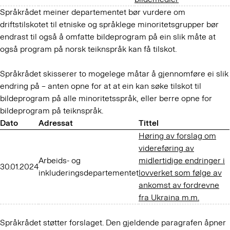
Språkrådet meiner departementet bør vurdere om
driftstilskotet til etniske og språklege minoritetsgrupper bør
endrast til også å omfatte bildeprogram på ein slik måte at
også program på norsk teiknspråk kan få tilskot.
Språkrådet skisserer to mogelege måtar å gjennomføre ei slik
endring på – anten opne for at at ein kan søke tilskot til
bildeprogram på alle minoritetsspråk, eller berre opne for
bildeprogram på teiknspråk.
Dato
Adressat
Tittel
Høring av forslag om
videreføring av
Arbeids- og
midlertidige endringer i
30.01.2024
inkluderingsdepartementet
lovverket som følge av
ankomst av fordrevne
fra Ukraina m.m.
Språkrådet støtter forslaget. Den gjeldende paragrafen åpner