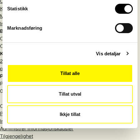
Om Språkrådet
Kontakt
Statistikk
Meld deg på nyhetsbrev
Information in English
Marknadsføring
Besøksadresse
Observatoriegata 1 B
Oslo
Kontakt
Vis detaljar
22 54 19 50
post@sprakradet.no
Tillat alle
Postadresse
Postboks 1573 Vika
0118 Oslo
Tillat utval
Org.nr.: 971 527 404
Personvern
Ikkje tillat
Informasjonskapsler
Administrer informasjonskapsler
Tilgjengelighet