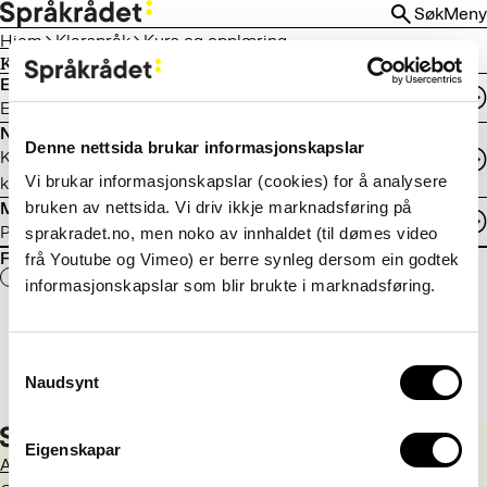
HOPP
Søk
Meny
TIL
Hjem
Klarspråk
Kurs og opplæring
HOVEDINNHOLD
Kurs og opplæring
E-læringskurs i klarspråk
En innføring i de viktigste klarspråksteknikkene
Nettseminar
Denne nettsida brukar informasjonskapslar
KS og Språkrådet arrangerer ei rekkje nettseminar om
Vi brukar informasjonskapslar (cookies) for å analysere
klarspråk.
bruken av nettsida. Vi driv ikkje marknadsføring på
Materiell
Plakatar, hefte og rapportar om klarspråk
sprakradet.no, men noko av innhaldet (til dømes video
Fant du det du lette etter?
frå Youtube og Vimeo) er berre synleg dersom ein godtek
Ja
Nei
informasjonskapslar som blir brukte i marknadsføring.
Consent
Naudsynt
Selection
Eigenskapar
Aktuelt