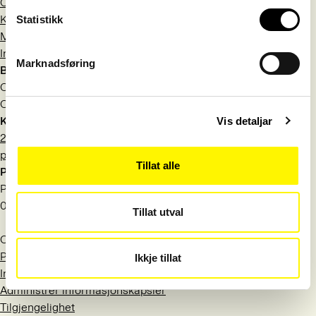
Om Språkrådet
Kontakt
Statistikk
Meld deg på nyhetsbrev
Information in English
Marknadsføring
Besøksadresse
Observatoriegata 1 B
Oslo
Kontakt
Vis detaljar
22 54 19 50
post@sprakradet.no
Tillat alle
Postadresse
Postboks 1573 Vika
0118 Oslo
Tillat utval
Org.nr.: 971 527 404
Personvern
Ikkje tillat
Informasjonskapsler
Administrer informasjonskapsler
Tilgjengelighet