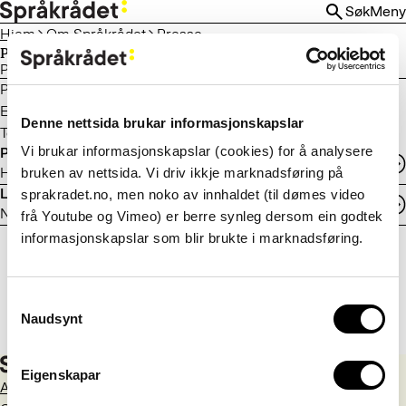
HOPP
Søk
Meny
TIL
Hjem
Om Språkrådet
Presse
HOVEDINNHOLD
Presse
Pressekontakt, pressebilder, logo
Pressekontakt:
Karoline Johnsrud
E-post:
karoline.johnsrud@sprakradet.no
Denne nettsida brukar informasjonskapslar
Telefon: 99 32 62 21
Vi brukar informasjonskapslar (cookies) for å analysere
Pressebilder
Høyoppløselige bilder av Språkrådets ledelse
bruken av nettsida. Vi driv ikkje marknadsføring på
Last ned logo
sprakradet.no, men noko av innhaldet (til dømes video
Norsk, kvensk og engelsk
frå Youtube og Vimeo) er berre synleg dersom ein godtek
informasjonskapslar som blir brukte i marknadsføring.
Consent
Naudsynt
Selection
Eigenskapar
Aktuelt