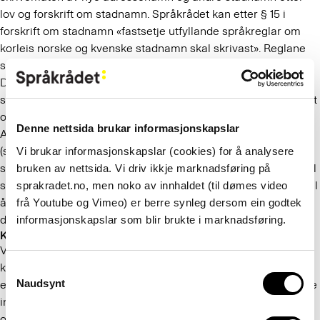
lov og forskrift om stadnamn. Språkrådet kan etter § 15 i
forskrift om stadnamn «fastsetje utfyllande språkreglar om
korleis norske og kvenske stadnamn skal skrivast». Reglane
skal godkjennast av Kulturdepartementet.
Den gjeldande versjonen av dei utfyllande reglane for
skrivemåten av norske stadnamn blei vedteken av Språkrådet
og godkjend av Kulturdepartementet i 2018.
Denne nettsida brukar informasjonskapslar
Alle framlegga til endringar som er skildra i høyringsnotata
(sjå lenkjer nedanfor), har vore behandla av fagrådet for
Vi brukar informasjonskapslar (cookies) for å analysere
stadnamn. Framlegga kan justerast eller endrast etter innspel
bruken av nettsida. Vi driv ikkje marknadsføring på
som kjem inn i høyringa. Vi oppmodar difor alle interesserte til
sprakradet.no, men noko av innhaldet (til dømes video
å setje seg inn i framlegga og sende inn høyringsfråsegn
frå Youtube og Vimeo) er berre synleg dersom ein godtek
dersom dei har synspunkt og innspel som bør vurderast.
informasjonskapslar som blir brukte i marknadsføring.
Korleis skal høyringsfråsegnene utformast?
Vi oppmodar høyringsinstansane til å formulere seg klart og
kortfatta om framlegg til justeringar eller avvising av dei
Consent
Naudsynt
endringane som er føreslåtte. Alle som ønskjer det, kan sende
Selection
inn høyringsfråsegn. Fråsegnene er offentlege etter
offentleglova.