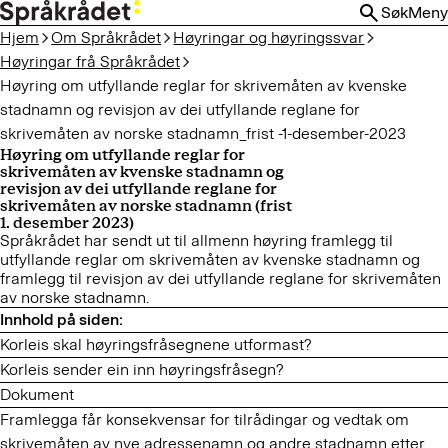
HOPP
Søk
Meny
TIL
Hjem
Om Språkrådet
Høyringar og høyringssvar
HOVEDINNHOLD
Høyringar frå Språkrådet
Høyring om utfyllande reglar for skrivemåten av kvenske
stadnamn og revisjon av dei utfyllande reglane for
skrivemåten av norske stadnamn_frist -1-desember-2023
Høyring om utfyllande reglar for
skrivemåten av kvenske stadnamn og
revisjon av dei utfyllande reglane for
skrivemåten av norske stadnamn (frist
1. desember 2023)
Språkrådet har sendt ut til allmenn høyring framlegg til
utfyllande reglar om skrivemåten av kvenske stadnamn og
framlegg til revisjon av dei utfyllande reglane for skrivemåten
av norske stadnamn.
Korleis skal høyringsfråsegnene utformast?
Korleis sender ein inn høyringsfråsegn?
Dokument
Framlegga får konsekvensar for tilrådingar og vedtak om
skrivemåten av nye adressenamn og andre stadnamn etter