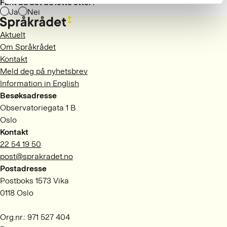
Fant du det du lette etter?
Ja
Nei
Aktuelt
Om Språkrådet
Kontakt
Meld deg på nyhetsbrev
Information in English
Besøksadresse
Observatoriegata 1 B
Oslo
Kontakt
22 54 19 50
post@sprakradet.no
Postadresse
Postboks 1573 Vika
0118 Oslo
Org.nr.: 971 527 404