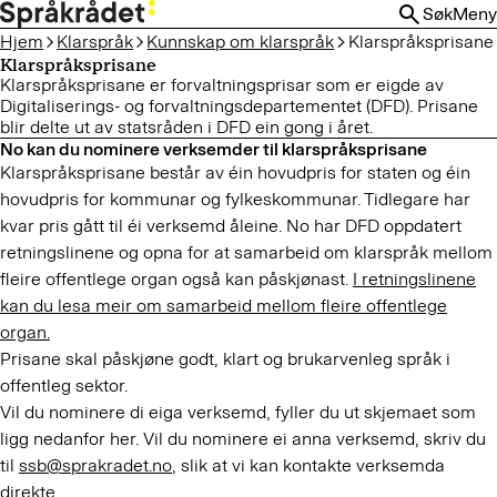
HOPP
Søk
Meny
TIL
Hjem
Klarspråk
Kunnskap om klarspråk
Klarspråksprisane
HOVEDINNHOLD
Klarspråksprisane
Klarspråksprisane er forvaltningsprisar som er eigde av
Digitaliserings- og forvaltningsdepartementet (DFD). Prisane
blir delte ut av statsråden i DFD ein gong i året.
No kan du nominere verksemder til klarspråksprisane
Klarspråksprisane består av éin hovudpris for staten og éin
hovudpris for kommunar og fylkeskommunar. Tidlegare har
kvar pris gått til éi verksemd åleine. No har DFD oppdatert
retningslinene og opna for at samarbeid om klarspråk mellom
fleire offentlege organ også kan påskjønast.
I retningslinene
kan du lesa meir om samarbeid mellom fleire offentlege
organ.
Prisane skal påskjøne godt, klart og brukarvenleg språk i
offentleg sektor.
Vil du nominere di eiga verksemd, fyller du ut skjemaet som
ligg nedanfor her. Vil du nominere ei anna verksemd, skriv du
til
ssb@sprakradet.no
, slik at vi kan kontakte verksemda
direkte.