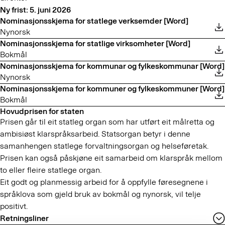
Ny frist: 5. juni 2026
Nominasjonsskjema for statlege verksemder [Word]
Nynorsk
Nominasjonsskjema for statlige virksomheter [Word]
Bokmål
Nominasjonsskjema for kommunar og fylkeskommunar [Word]
Nynorsk
Nominasjonsskjema for kommuner og fylkeskommuner [Word]
Bokmål
Hovudprisen for staten
Prisen går til eit statleg organ som har utført eit målretta og
ambisiøst klarspråksarbeid. Statsorgan betyr i denne
samanhengen statlege forvaltningsorgan og helseføretak.
Prisen kan også påskjøne eit samarbeid om klarspråk mellom
to eller fleire statlege organ.
Eit godt og planmessig arbeid for å oppfylle føresegnene i
språklova som gjeld bruk av bokmål og nynorsk, vil telje
positivt.
Retningsliner