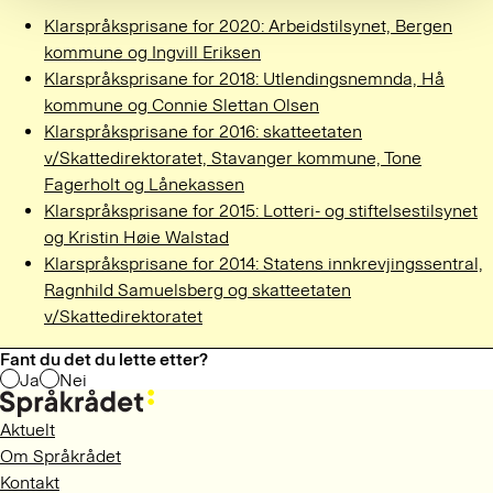
Klarspråksprisane for 2020: Arbeidstilsynet, Bergen
kommune og Ingvill Eriksen
Klarspråksprisane for 2018: Utlendingsnemnda, Hå
kommune og Connie Slettan Olsen
Klarspråksprisane for 2016: skatteetaten
v/Skattedirektoratet, Stavanger kommune, Tone
Fagerholt og Lånekassen
Klarspråksprisane for 2015: Lotteri- og stiftelsestilsynet
og Kristin Høie Walstad
Klarspråksprisane for 2014: Statens innkrevjingssentral,
Ragnhild Samuelsberg og skatteetaten
v/Skattedirektoratet
Fant du det du lette etter?
Ja
Nei
Aktuelt
Om Språkrådet
Kontakt