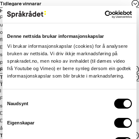
Tidlegare vinnarar
Hovudprisen for kommunar og fylkeskommunar
Prisen går til ein kommune eller fylkeskommune som har
utført eit målretta og ambisiøst klarspråksarbeid. Prisen kan
også påskjøne eit samarbeid om klarspråk mellom to eller
Denne nettsida brukar informasjonskapslar
fleire kommunar eller fylkeskommunar.
Vi brukar informasjonskapslar (cookies) for å analysere
Eit godt og planmessig arbeid for å oppfylle føresegnene i
bruken av nettsida. Vi driv ikkje marknadsføring på
språklova som gjeld bruk av bokmål og nynorsk, vil telje
sprakradet.no, men noko av innhaldet (til dømes video
positivt.
frå Youtube og Vimeo) er berre synleg dersom ein godtek
Retningsliner
informasjonskapslar som blir brukte i marknadsføring.
Tidlegare vinnarar
Temaprisen
I tillegg til hovedprisane kan det delast ut ein temapris.
Consent
Føremålet med temaprisen er å premiere gode resultat på
Naudsynt
Selection
spesielle område.
Digitaliserings- og forvaltningsdepartementet,
Digitaliseringsdirektoratet, Språkrådet og KS vurderer fra år til
Eigenskapar
år om det skal delast ut ein temapris.
Tidlegare vinnarar