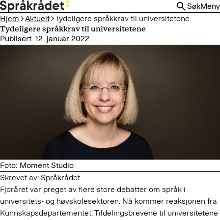
HOPP
Søk
Meny
TIL
Hjem
Aktuelt
Tydeligere språkkrav til universitetene
HOVEDINNHOLD
Tydeligere språkkrav til universitetene
Publisert: 12. januar 2022
Foto: Moment Studio
Skrevet av: Språkrådet
Fjoråret var preget av flere store debatter om språk i
universitets- og høyskolesektoren. Nå kommer reaksjonen fra
Kunnskapsdepartementet: Tildelingsbrevene til universitetene