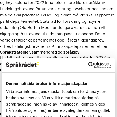
og høyskolene for 2022 inneholder flere klare språkkrav.
I tildelingsbrevene får universiteter og høyskoler beskjed om
hva de skal prioritere i 2022, og hvilke mål de skal rapportere
på til departementet. Statsråd for forskning og høyere
utdanning Ola Borten Moe har tidligere varslet at han vil
skjerpe språkkravene til utdanningsinstitusjonene. Dette
varselet følger departementet opp i årets tildelingsbrev.
Les tildelingsbrevene fra Kunnskapsdepartementet her.
Språkstrategier, sammendrag og språklov
I tildelingsbrevene til universiteter og høyskoler for 2022 er
det verdt å merke seg disse språklige kravene:
Institusjonene skal sørge for at tilsatte som trenger det, får
norskopplæring, og at norskkompetansen hos de tilsatte er
god nok til at norsk fagspråk blir ivaretatt. Som hovedregel
Denne nettsida brukar informasjonskapslar
bør institusjonene kreve at tilsatte skal beherske norsk
Vi brukar informasjonskapslar (cookies) for å analysere
innen to år etter tilsetting.
bruken av nettsida. Vi driv ikkje marknadsføring på
Institusjonene må ha egne språkstrategier som skal være
sprakradet.no, men noko av innhaldet (til dømes video
tydelig forankret i overordnede strategier.
frå Youtube og Vimeo) er berre synleg dersom ein godtek
Alle bachelor- og masteroppgaver og ph.d.-avhandlinger
informasjonskapslar som blir brukte i marknadsføring.