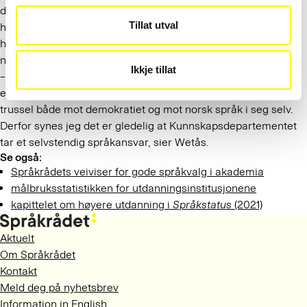
deler av norsk samfunnsliv. Også universitets- og
Tillat utval
høyskoleloven § 1-7 (2009) slår fast at universitetene og
høyskolene har ansvar for å vedlikeholde og videreutvikle
norsk fagspråk.
Ikkje tillat
– Dersom vi mister det norske fagspråket, mister vi også
evnen til å diskutere viktige saker i samfunnet vårt. Det er en
trussel både mot demokratiet og mot norsk språk i seg selv.
Derfor synes jeg det er gledelig at Kunnskapsdepartementet
tar et selvstendig språkansvar, sier Wetås.
Se også:
Språkrådets veiviser for gode språkvalg i akademia
målbruksstatistikken for utdanningsinstitusjonene
kapittelet om høyere utdanning i
Språkstatus
(2021)
Aktuelt
Om Språkrådet
Kontakt
Meld deg på nyhetsbrev
Information in English