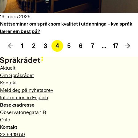
13. mars 2025
Nettseminar om språk som kvalitet i utdanninga – kva språk
lærer ein best på?
1
2
3
4
5
6
7
…
17
Aktuelt
Om Språkrådet
Kontakt
Meld deg på nyhetsbrev
Information in English
Besøksadresse
Observatoriegata 1 B
Oslo
Kontakt
22 54 19 50