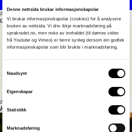
Denne nettsida brukar informasjonskapslar
22. april 2025
Vi brukar informasjonskapslar (cookies) for å analysere
Oversettere får kvensk språkpris
bruken av nettsida. Vi driv ikkje marknadsføring på
sprakradet.no, men noko av innhaldet (til dømes video
frå Youtube og Vimeo) er berre synleg dersom ein godtek
informasjonskapslar som blir brukte i marknadsføring.
Consent
Naudsynt
Selection
Eigenskapar
25. mars 2025
Årets tegn 2024 er BLI-HINDRET
Statistikk
Marknadsføring