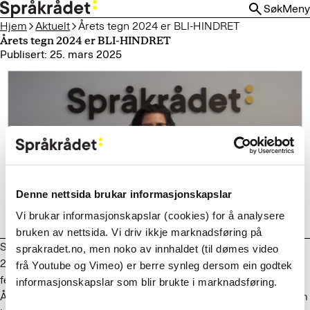
HOPP
Søk
Meny
TIL
Hjem
Aktuelt
Årets tegn 2024 er BLI-HINDRET
HOVEDINNHOLD
Årets tegn 2024 er BLI-HINDRET
Publisert: 25. mars 2025
Denne nettsida brukar informasjonskapslar
Vi brukar informasjonskapslar (cookies) for å analysere
bruken av nettsida. Vi driv ikkje marknadsføring på
Vennligst
godta markedsføringskapsler
for å se denne
Skrevet av: Språkrådet
sprakradet.no, men noko av innhaldet (til dømes video
videoen.
25. mars er den nasjonale tegnspråkdagen. Vi gratulerer og
frå Youtube og Vimeo) er berre synleg dersom ein godtek
feirer dagen med å kåre årets tegn 2024.
informasjonskapslar som blir brukte i marknadsføring.
Årets tegn velges på grunnlag av det som har preget året som