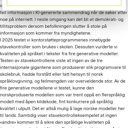
inntekt for feilinformasjon. Det er bekymringsverdig at folk får
feil informasjon i KI-genererte sammendrag når de søker etter
noe på internett. I neste omgang kan det bli et demokrati- og
tillitsproblem dersom befolkningen slutter å stole på
informasjon som kommer fra myndighetene.
I 2025 testet vi kontorstøtteprogrammenes innebygde
stavekontroller som brukes i skolen. Dessuten vurderte vi
kvaliteten på språket i tekster fra fire generative modeller.
Testen av stavekontrollene viste at ingen av de tre
internasjonale gigantene som produserer slik programvare til
skolebruk, hadde forstått eller tatt hensyn til norsk
språklovgivning, og feilmengden var overveldende stor. Av de
fire generative modellene vi testet, kunne den
norskproduserte modellen som var trent oppå en flerspråklig
modell med åpen kildekode, fint konkurrere på språklig
kvalitet i utputt. Det er altså mulig å lage norske modeller her
til lands. Samtidig viser stavekontrolleksempelet at ingen
«andre» kommer til å sikre den språklige kvaliteten på