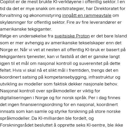
Copilot er de mest brukte KI-verktøyene i offentlig sektor. I en
tid da det er mye snakk om exitstrategier, har Direktoratet for
forvaltning og økonomistyring
inngått en rammeavtale
om
skyløsninger for offentlig sektor. Fire av fire leverandører er
amerikanske tekgiganter.
Ifølge en undersøkelse fra
sveitsiske Proton
er det bare Island
som er mer avhengig av amerikanske tekselskaper enn det
Norge er. Når vi vet at nesten all offentlig KI-bruk er basert på
tekgiganters tjenester, kan vi fastslå at det er ganske langt
igjen til et mål om nasjonal kontroll og suverenitet på dette
feltet. Hvis vi skal nå et slikt mål i fremtiden, trengs det en
koordinert satsing på kompetansebygging, infrastruktur og
utvikling av modeller som faktisk dekker nasjonale behov.
Nasjonal kontroll over språkmodeller er viktig for
digitaliseringen i Norge og for norsk språk. Per i dag finnes
det ingen finansieringsordning for en nasjonal, koordinert
innsats som kan samle og styrke forskning på store norske
språkmodeller. Da KI-milliarden ble fordelt, og
Forskningsrådet besluttet å opprette seks KI-sentre, ble ikke