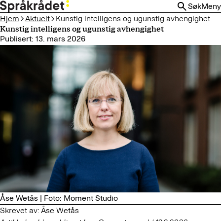
HOPP
Søk
Meny
TIL
Hjem
Aktuelt
Kunstig intelligens og ugunstig avhengighet
HOVEDINNHOLD
Kunstig intelligens og ugunstig avhengighet
Publisert: 13. mars 2026
Åse Wetås | Foto: Moment Studio
Skrevet av: Åse Wetås