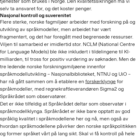
tjenester som brukes i Norge. Den kvalitetssikringen må vi
selv ta ansvaret for, og det koster penger.
Nasjonal kontroll og suverenitet
Flere sterke, norske fagmiljøer arbeider med forskning på og
utvikling av språkmodeller, men arbeidet har vært
fragmentert, og det har foregått med begrensede ressurser.
Viljen til samarbeid er imidlertid stor. NCLM (National Centre
for Language Models) ble ikke inkludert i tildelingene til KI-
milliarden, til tross for positiv vurdering av søknaden. Men de
tre ledende norske forskningsmiljøene innenfor
språkmodellutvikling – Nasjonalbiblioteket, NTNU og UiO –
har nå gått sammen om å etablere en
forskerklynge
for
språkmodeller, med regnekraftleverandøren Sigma2 og
Språkrådet som observatører.
Det er ikke tilfeldig at Språkrådet deltar som observatør i
språkmodellklynga. Språkrådet er ikke bare opptatt av god
språklig kvalitet i språkmodellene her og nå, men også av
hvordan språkmodellene påvirker den norske språkpolitikken
og former språket vårt på lang sikt. Skal vi få kontroll på hele