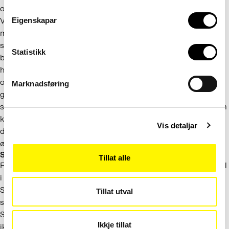
om vi skal nå målet om uavhengige språkmodeller.
Vi trenger hele økosystemet for at vi i Norge skal møte gode
Eigenskapar
modeller i de grensesnittene vi bruker i hverdagen. Men det
slutter ikke der: Vi ønsker oss forklarbare, åpne modeller,
Statistikk
bygd på kjente, kuraterte og sikre data, slik at vi kan vite
hvorfor en modell oppfører seg som den gjør. Vi ønsker oss
også forskere som kan få de modellene som trenes, til å
Marknadsføring
gjenspeile verdiene, holdningene og språkene i det norske
samfunnet. Da trenger vi sterke fag- og forskningsmiljøer som
kan utvikle og forstå modellene, og som i tillegg kan utdanne
Vis detaljar
de folka som skal virke i hele det fremtidige teknologiske
økosystemet.
Språklige feil og falske språkråd
Tillat alle
Flere av praterobotene fra tekgigantene veileder brukerne feil
i spørsmål om norsk språk, samtidig som de oppgir
Språkrådets nettsider som kilde. For Språkrådet er dette en
Tillat utval
stor utfordring. Folk får feil veiledning, og det fører til at
Språkrådet taper autoritet og anseelse i befolkningen. Vi tror
Ikkje tillat
ikke vi er den eneste virksomheten som opplever å bli tatt til