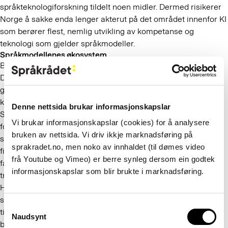
språkteknologiforskning tildelt noen midler. Dermed risikerer
Norge å sakke enda lenger akterut på det området innenfor KI
som berører flest, nemlig utvikling av kompetanse og
teknologi som gjelder språkmodeller.
Språkmodellenes økosystem
Bak en ferdig språkmodell ligger det en lang verdikjede.
Dersom vi skal basere oss på at norske modeller skal danne
grunnlaget for nasjonal sikkerhet og selvstendighet, må vi ha
kontroll på hele den verdikjeden.
Denne nettsida brukar informasjonskapslar
Skal vi i Norge kunne bruke en norskprodusert språkmodell,
Vi brukar informasjonskapslar (cookies) for å analysere
for eksempel en generativ praterobot, trenger vi norske
bruken av nettsida. Vi driv ikkje marknadsføring på
språkdata, regnekraft og språkteknologer som kan utvikle,
sprakradet.no, men noko av innhaldet (til dømes video
finjustere og implementere modellene i systemer slik at folk
frå Youtube og Vimeo) er berre synleg dersom ein godtek
faktisk skal kunne bruke dem. Det er for eksempel ikke nok å
informasjonskapslar som blir brukte i marknadsføring.
trene en modell og legge den ut på en utviklerplattform som
Hugging Face. Noen må videretrene modellen til tiltenkt og
spesifikk bruk, noen må teste om den virker tilstrekkelig godt
Consent
til det tiltenkte formålet, og noen må integrere modellene i et
Naudsynt
Selection
brukergrensesnitt. Alle leddene i verdikjeden er nødvendige