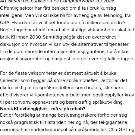
Artikkelen ble publisert hos Computerworld 13.3.2026
Offentlig sektor har fått beskjed om å ta i bruk kunstig
intelligens. Men vi skal ikke bli for avhengige av teknologi fra
USA. Hvordan får vi til det første uten å risikere det andre?
Regjeringa har et mål om at alle statlige virksomheter skal ta i
bruk KI innen 2030. Samtidig pågår det en overordnet
diskusjon om hvordan vi kan utvikle alternativer til tjenester
fra de dominerende internasjonale tekgigantene, for å sikre
nasjonal suverenitet og nasjonal kontroll over digitaliseringen.
For de fleste virksomheter er det mest aktuelt å bruke
tjenester som bygger på
store
språkmodeller.
Derfor er det
ekstra viktig at de språkmodellene som brukes, ikke bare
effektiviserer virksomhetenes arbeid, men også oppfyller krav
til personvern, opphavsrett og bærekraftig språkutvikling.
Norsk KI-avhengighet – må vi på rehab?
Det er forståelig at mange beslutningstakere forholder seg
nokså pragmatisk til tilstanden her og nå, der tekgigantene
nærmest har markedsmonopol på språkmodeller: ChatGPT og